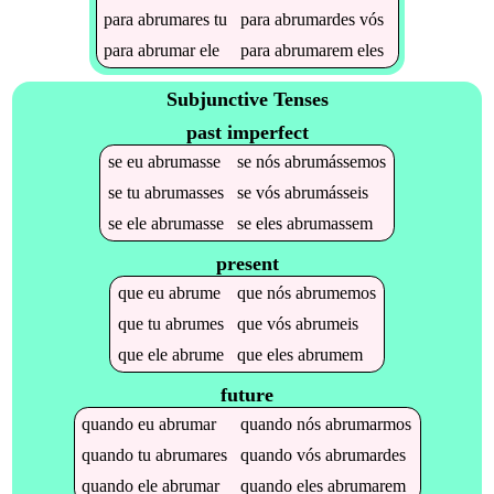
para
abrumares
tu
para
abrumardes
vós
para
abrumar
ele
para
abrumarem
eles
Subjunctive Tenses
past imperfect
se
eu
abrumasse
se
nós
abrumássemos
se
tu
abrumasses
se
vós
abrumásseis
se
ele
abrumasse
se
eles
abrumassem
present
que
eu
abrume
que
nós
abrumemos
que
tu
abrumes
que
vós
abrumeis
que
ele
abrume
que
eles
abrumem
future
quando
eu
abrumar
quando
nós
abrumarmos
quando
tu
abrumares
quando
vós
abrumardes
quando
ele
abrumar
quando
eles
abrumarem