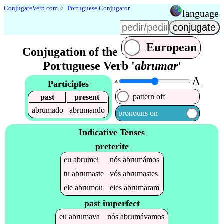
Conjugate
Verb
.
com
﹥
Portuguese Conjugator
language
European
Conjugation of the
Portuguese Verb '
abrumar
'
A
Participles
A
pattern off
past
present
abrumado
abrumando
pronouns on
Indicative Tenses
preterite
eu
abrumei
nós
abrumámos
tu
abrumaste
vós
abrumastes
ele
abrumou
eles
abrumaram
past imperfect
eu
abrumava
nós
abrumávamos