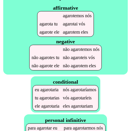
affirmative
agarotemos
nós
agarota
tu
agarotai
vós
agarote
ele
agarotem
eles
negative
não
agarotemos
nós
não
agarotes
tu
não
agaroteis
vós
não
agarote
ele
não
agarotem
eles
conditional
eu
agarotaria
nós
agarotaríamos
tu
agarotarias
vós
agarotaríeis
ele
agarotaria
eles
agarotariam
personal infinitive
para
agarotar
eu
para
agarotarmos
nós