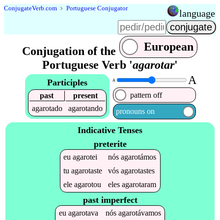
Conjugate
Verb
.
com
﹥
Portuguese Conjugator
language
European
Conjugation of the
Portuguese Verb '
agarotar
'
A
Participles
A
pattern off
past
present
agarotado
agarotando
pronouns on
Indicative Tenses
preterite
eu
agarotei
nós
agarotámos
tu
agarotaste
vós
agarotastes
ele
agarotou
eles
agarotaram
past imperfect
eu
agarotava
nós
agarotávamos