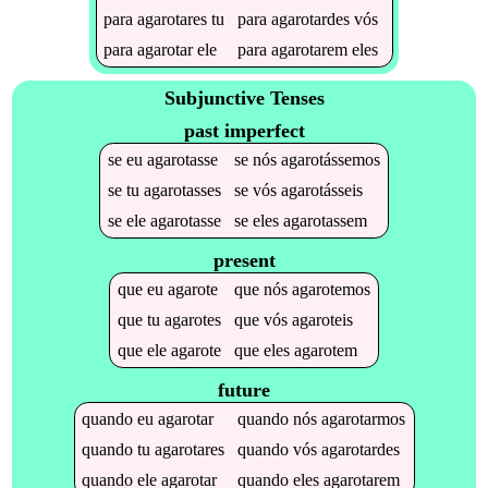
para
agarotares
tu
para
agarotardes
vós
para
agarotar
ele
para
agarotarem
eles
Subjunctive Tenses
past imperfect
se
eu
agarotasse
se
nós
agarotássemos
se
tu
agarotasses
se
vós
agarotásseis
se
ele
agarotasse
se
eles
agarotassem
present
que
eu
agarote
que
nós
agarotemos
que
tu
agarotes
que
vós
agaroteis
que
ele
agarote
que
eles
agarotem
future
quando
eu
agarotar
quando
nós
agarotarmos
quando
tu
agarotares
quando
vós
agarotardes
quando
ele
agarotar
quando
eles
agarotarem