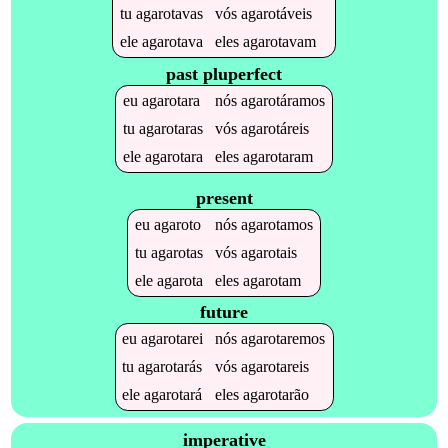
tu
agarotavas
vós
agarotáveis
ele
agarotava
eles
agarotavam
past pluperfect
eu
agarotara
nós
agarotáramos
tu
agarotaras
vós
agarotáreis
ele
agarotara
eles
agarotaram
present
eu
agaroto
nós
agarotamos
tu
agarotas
vós
agarotais
ele
agarota
eles
agarotam
future
eu
agarotarei
nós
agarotaremos
tu
agarotarás
vós
agarotareis
ele
agarotará
eles
agarotarão
imperative