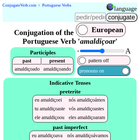
Conjugate
Verb
.
com
﹥
Portuguese Verbs
language
European
Conjugation of the
Portuguese Verb '
amaldiçoar
'
A
Participles
A
pattern off
past
present
amaldiçoado
amaldiçoando
pronouns on
Indicative Tenses
preterite
eu
amaldiçoei
nós
amaldiçoámos
tu
amaldiçoaste
vós
amaldiçoastes
ele
amaldiçoou
eles
amaldiçoaram
past imperfect
eu
amaldiçoava
nós
amaldiçoávamos