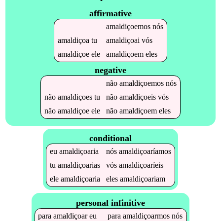
affirmative
amaldiçoemos
nós
amaldiçoa
tu
amaldiçoai
vós
amaldiçoe
ele
amaldiçoem
eles
negative
não
amaldiçoemos
nós
não
amaldiçoes
tu
não
amaldiçoeis
vós
não
amaldiçoe
ele
não
amaldiçoem
eles
conditional
eu
amaldiçoaria
nós
amaldiçoaríamos
tu
amaldiçoarias
vós
amaldiçoaríeis
ele
amaldiçoaria
eles
amaldiçoariam
personal infinitive
para
amaldiçoar
eu
para
amaldiçoarmos
nós