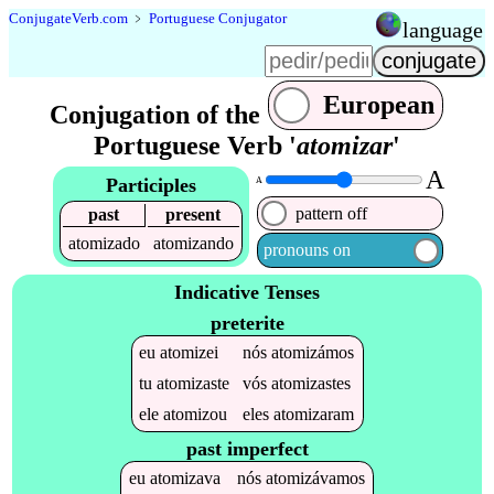
Conjugate
Verb
.
com
﹥
Portuguese Conjugator
language
European
Conjugation of the
Portuguese Verb '
atomizar
'
A
Participles
A
pattern off
past
present
atomizado
atomizando
pronouns on
Indicative Tenses
preterite
eu
atomizei
nós
atomizámos
tu
atomizaste
vós
atomizastes
ele
atomizou
eles
atomizaram
past imperfect
eu
atomizava
nós
atomizávamos