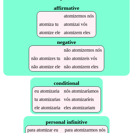
affirmative
atomizemos
nós
atomiza
tu
atomizai
vós
atomize
ele
atomizem
eles
negative
não
atomizemos
nós
não
atomizes
tu
não
atomizeis
vós
não
atomize
ele
não
atomizem
eles
conditional
eu
atomizaria
nós
atomizaríamos
tu
atomizarias
vós
atomizaríeis
ele
atomizaria
eles
atomizariam
personal infinitive
para
atomizar
eu
para
atomizarmos
nós