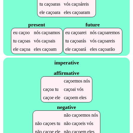
tu
caçoaras
vós
caçoáreis
ele
caçoara
eles
caçoaram
present
future
eu
caçoo
nós
caçoamos
eu
caçoarei
nós
caçoaremos
tu
caçoas
vós
caçoais
tu
caçoarás
vós
caçoareis
ele
caçoa
eles
caçoam
ele
caçoará
eles
caçoarão
imperative
affirmative
caçoemos
nós
caçoa
tu
caçoai
vós
caçoe
ele
caçoem
eles
negative
não
caçoemos
nós
não
caçoes
tu
não
caçoeis
vós
não
caçoe
ele
não
caçoem
eles