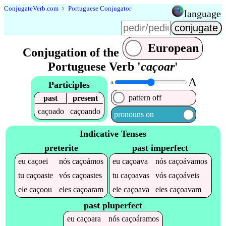
Conjugate
Verb
.
com
﹥
Portuguese Conjugator
language
European
Conjugation of the
Portuguese Verb '
caçoar
'
A
Participles
A
pattern off
past
present
caçoado
caçoando
pronouns on
Indicative Tenses
preterite
past imperfect
eu
caçoei
nós
caçoámos
eu
caçoava
nós
caçoávamos
tu
caçoaste
vós
caçoastes
tu
caçoavas
vós
caçoáveis
ele
caçoou
eles
caçoaram
ele
caçoava
eles
caçoavam
past pluperfect
eu
caçoara
nós
caçoáramos