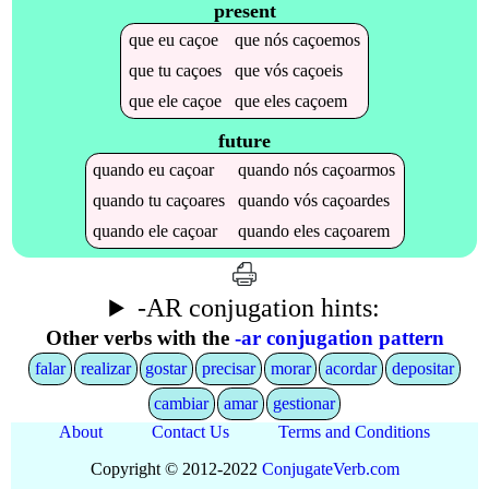
present
que
eu
caçoe
que
nós
caçoemos
que
tu
caçoes
que
vós
caçoeis
que
ele
caçoe
que
eles
caçoem
future
quando
eu
caçoar
quando
nós
caçoarmos
quando
tu
caçoares
quando
vós
caçoardes
quando
ele
caçoar
quando
eles
caçoarem
-AR conjugation hints:
Other verbs with the
-ar conjugation pattern
falar
realizar
gostar
precisar
morar
acordar
depositar
cambiar
amar
gestionar
About
Contact Us
Terms and Conditions
Copyright © 2012-2022
Conjugate
Verb
.
com