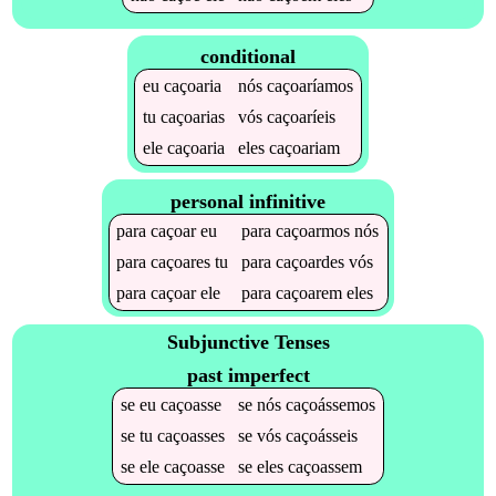
conditional
eu
caçoaria
nós
caçoaríamos
tu
caçoarias
vós
caçoaríeis
ele
caçoaria
eles
caçoariam
personal infinitive
para
caçoar
eu
para
caçoarmos
nós
para
caçoares
tu
para
caçoardes
vós
para
caçoar
ele
para
caçoarem
eles
Subjunctive Tenses
past imperfect
se
eu
caçoasse
se
nós
caçoássemos
se
tu
caçoasses
se
vós
caçoásseis
se
ele
caçoasse
se
eles
caçoassem