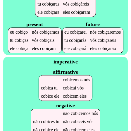
tu
cobiçaras
vós
cobiçáreis
ele
cobiçara
eles
cobiçaram
present
future
eu
cobiço
nós
cobiçamos
eu
cobiçarei
nós
cobiçaremos
tu
cobiças
vós
cobiçais
tu
cobiçarás
vós
cobiçareis
ele
cobiça
eles
cobiçam
ele
cobiçará
eles
cobiçarão
imperative
affirmative
cobicemos
nós
cobiça
tu
cobiçai
vós
cobice
ele
cobicem
eles
negative
não
cobicemos
nós
não
cobices
tu
não
cobiceis
vós
não
cobice
ele
não
cobicem
eles