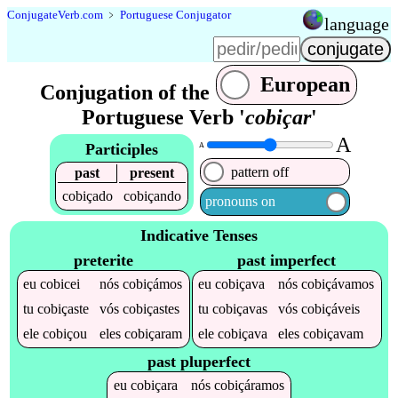
Conjugate
Verb
.
com
﹥
Portuguese Conjugator
language
European
Conjugation of the
Portuguese Verb '
cobiçar
'
A
Participles
A
pattern off
past
present
cobiçado
cobiçando
pronouns on
Indicative Tenses
preterite
past imperfect
eu
cobicei
nós
cobiçámos
eu
cobiçava
nós
cobiçávamos
tu
cobiçaste
vós
cobiçastes
tu
cobiçavas
vós
cobiçáveis
ele
cobiçou
eles
cobiçaram
ele
cobiçava
eles
cobiçavam
past pluperfect
eu
cobiçara
nós
cobiçáramos