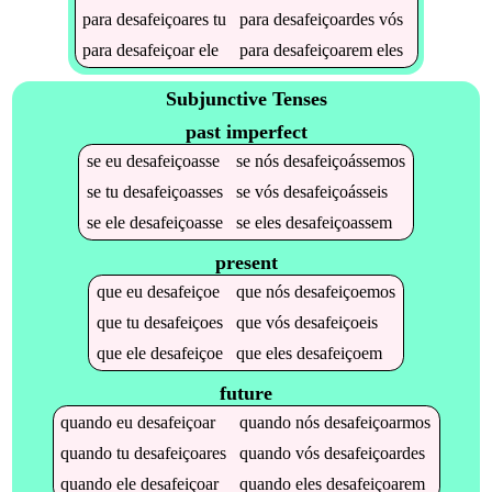
para
desafeiçoares
tu
para
desafeiçoardes
vós
para
desafeiçoar
ele
para
desafeiçoarem
eles
Subjunctive Tenses
past imperfect
se
eu
desafeiçoasse
se
nós
desafeiçoássemos
se
tu
desafeiçoasses
se
vós
desafeiçoásseis
se
ele
desafeiçoasse
se
eles
desafeiçoassem
present
que
eu
desafeiçoe
que
nós
desafeiçoemos
que
tu
desafeiçoes
que
vós
desafeiçoeis
que
ele
desafeiçoe
que
eles
desafeiçoem
future
quando
eu
desafeiçoar
quando
nós
desafeiçoarmos
quando
tu
desafeiçoares
quando
vós
desafeiçoardes
quando
ele
desafeiçoar
quando
eles
desafeiçoarem