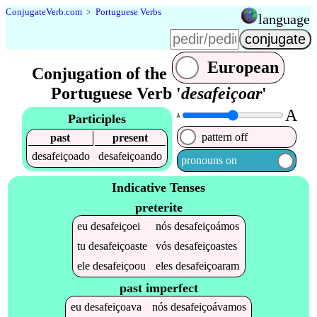
Conjugate
Verb
.
com
﹥
Portuguese Verbs
language
European
Conjugation of the
Portuguese Verb '
desafeiçoar
'
A
Participles
A
pattern off
past
present
desafeiçoado
desafeiçoando
pronouns on
Indicative Tenses
preterite
eu
desafeiçoei
nós
desafeiçoámos
tu
desafeiçoaste
vós
desafeiçoastes
ele
desafeiçoou
eles
desafeiçoaram
past imperfect
eu
desafeiçoava
nós
desafeiçoávamos