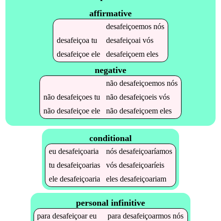
affirmative
desafeiçoemos
nós
desafeiçoa
tu
desafeiçoai
vós
desafeiçoe
ele
desafeiçoem
eles
negative
não
desafeiçoemos
nós
não
desafeiçoes
tu
não
desafeiçoeis
vós
não
desafeiçoe
ele
não
desafeiçoem
eles
conditional
eu
desafeiçoaria
nós
desafeiçoaríamos
tu
desafeiçoarias
vós
desafeiçoaríeis
ele
desafeiçoaria
eles
desafeiçoariam
personal infinitive
para
desafeiçoar
eu
para
desafeiçoarmos
nós