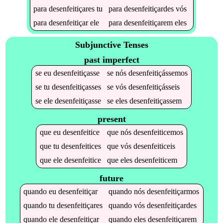
para
desenfeitiçares
tu
para
desenfeitiçardes
vós
para
desenfeitiçar
ele
para
desenfeitiçarem
eles
Subjunctive Tenses
past imperfect
se
eu
desenfeitiçasse
se
nós
desenfeitiçássemos
se
tu
desenfeitiçasses
se
vós
desenfeitiçásseis
se
ele
desenfeitiçasse
se
eles
desenfeitiçassem
present
que
eu
desenfeitice
que
nós
desenfeiticemos
que
tu
desenfeitices
que
vós
desenfeiticeis
que
ele
desenfeitice
que
eles
desenfeiticem
future
quando
eu
desenfeitiçar
quando
nós
desenfeitiçarmos
quando
tu
desenfeitiçares
quando
vós
desenfeitiçardes
quando
ele
desenfeitiçar
quando
eles
desenfeitiçarem