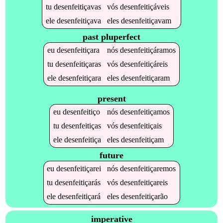
tu
desenfeitiçavas
vós
desenfeitiçáveis
ele
desenfeitiçava
eles
desenfeitiçavam
past pluperfect
eu
desenfeitiçara
nós
desenfeitiçáramos
tu
desenfeitiçaras
vós
desenfeitiçáreis
ele
desenfeitiçara
eles
desenfeitiçaram
present
eu
desenfeitiço
nós
desenfeitiçamos
tu
desenfeitiças
vós
desenfeitiçais
ele
desenfeitiça
eles
desenfeitiçam
future
eu
desenfeitiçarei
nós
desenfeitiçaremos
tu
desenfeitiçarás
vós
desenfeitiçareis
ele
desenfeitiçará
eles
desenfeitiçarão
imperative