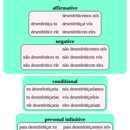
affirmative
desenfeiticemos
nós
desenfeitiça
tu
desenfeitiçai
vós
desenfeitice
ele
desenfeiticem
eles
negative
não
desenfeiticemos
nós
não
desenfeitices
tu
não
desenfeiticeis
vós
não
desenfeitice
ele
não
desenfeiticem
eles
conditional
eu
desenfeitiçaria
nós
desenfeitiçaríamos
tu
desenfeitiçarias
vós
desenfeitiçaríeis
ele
desenfeitiçaria
eles
desenfeitiçariam
personal infinitive
para
desenfeitiçar
eu
para
desenfeitiçarmos
nós