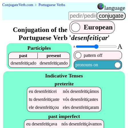
Conjugate
Verb
.
com
﹥
Portuguese Verbs
language
European
Conjugation of the
Portuguese Verb '
desenfeitiçar
'
A
Participles
A
pattern off
past
present
desenfeitiçado
desenfeitiçando
pronouns on
Indicative Tenses
preterite
eu
desenfeiticei
nós
desenfeitiçámos
tu
desenfeitiçaste
vós
desenfeitiçastes
ele
desenfeitiçou
eles
desenfeitiçaram
past imperfect
eu
desenfeitiçava
nós
desenfeitiçávamos