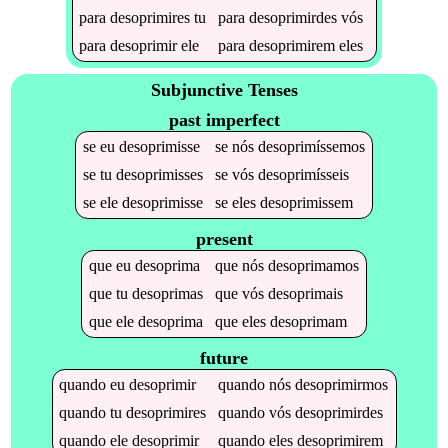
para
desoprimires
tu
para
desoprimirdes
vós
para
desoprimir
ele
para
desoprimirem
eles
Subjunctive Tenses
past imperfect
se
eu
desoprimisse
se
nós
desoprimíssemos
se
tu
desoprimisses
se
vós
desoprimísseis
se
ele
desoprimisse
se
eles
desoprimissem
present
que
eu
desoprima
que
nós
desoprimamos
que
tu
desoprimas
que
vós
desoprimais
que
ele
desoprima
que
eles
desoprimam
future
quando
eu
desoprimir
quando
nós
desoprimirmos
quando
tu
desoprimires
quando
vós
desoprimirdes
quando
ele
desoprimir
quando
eles
desoprimirem