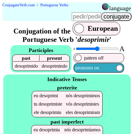
Conjugate
Verb
.
com
﹥
Portuguese Verbs
language
European
Conjugation of the
Portuguese Verb '
desoprimir
'
A
Participles
A
pattern off
past
present
desoprimido
desoprimindo
pronouns on
Indicative Tenses
preterite
eu
desoprimi
nós
desoprimimos
tu
desoprimiste
vós
desoprimistes
ele
desoprimiu
eles
desoprimiram
past imperfect
eu
desoprimia
nós
desoprimíamos