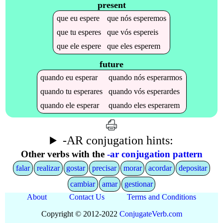
present
que
eu
espere
que
nós
esperemos
que
tu
esperes
que
vós
espereis
que
ele
espere
que
eles
esperem
future
quando
eu
esperar
quando
nós
esperarmos
quando
tu
esperares
quando
vós
esperardes
quando
ele
esperar
quando
eles
esperarem
-AR conjugation hints:
Other verbs with the
-ar conjugation pattern
falar
realizar
gostar
precisar
morar
acordar
depositar
cambiar
amar
gestionar
About
Contact Us
Terms and Conditions
Copyright © 2012-2022
Conjugate
Verb
.
com