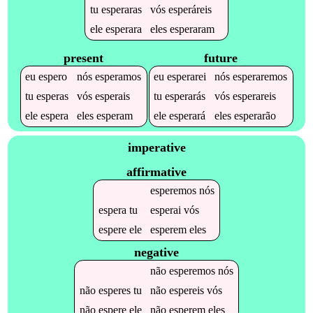
tu
esperaras
vós
esperáreis
ele
esperara
eles
esperaram
present
future
eu
espero
nós
esperamos
eu
esperarei
nós
esperaremos
tu
esperas
vós
esperais
tu
esperarás
vós
esperareis
ele
espera
eles
esperam
ele
esperará
eles
esperarão
imperative
affirmative
esperemos
nós
espera
tu
esperai
vós
espere
ele
esperem
eles
negative
não
esperemos
nós
não
esperes
tu
não
espereis
vós
não
espere
ele
não
esperem
eles