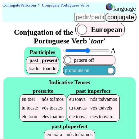
Conjugate
Verb
.
com
﹥
Conjugate Portuguese Verbs
language
European
Conjugation of the
Portuguese Verb '
toar
'
A
Participles
A
pattern off
past
present
toado
toando
pronouns on
Indicative Tenses
preterite
past imperfect
eu
toei
nós
toámos
eu
toava
nós
toávamos
tu
toaste
vós
toastes
tu
toavas
vós
toáveis
ele
toou
eles
toaram
ele
toava
eles
toavam
past pluperfect
eu
toara
nós
toáramos