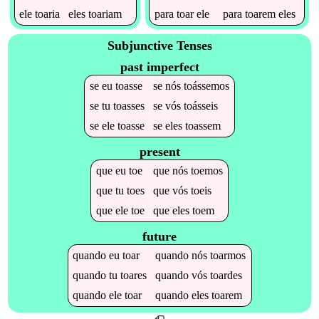
ele
toaria
eles
toariam
para
toar
ele
para
toarem
eles
Subjunctive Tenses
past imperfect
se
eu
toasse
se
nós
toássemos
se
tu
toasses
se
vós
toásseis
se
ele
toasse
se
eles
toassem
present
que
eu
toe
que
nós
toemos
que
tu
toes
que
vós
toeis
que
ele
toe
que
eles
toem
future
quando
eu
toar
quando
nós
toarmos
quando
tu
toares
quando
vós
toardes
quando
ele
toar
quando
eles
toarem