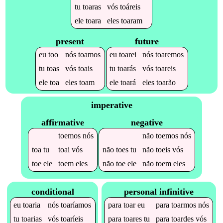
tu
toaras
vós
toáreis
ele
toara
eles
toaram
present
future
eu
too
nós
toamos
eu
toarei
nós
toaremos
tu
toas
vós
toais
tu
toarás
vós
toareis
ele
toa
eles
toam
ele
toará
eles
toarão
imperative
affirmative
negative
toemos
nós
não
toemos
nós
toa
tu
toai
vós
não
toes
tu
não
toeis
vós
toe
ele
toem
eles
não
toe
ele
não
toem
eles
conditional
personal infinitive
eu
toaria
nós
toaríamos
para
toar
eu
para
toarmos
nós
tu
toarias
vós
toaríeis
para
toares
tu
para
toardes
vós