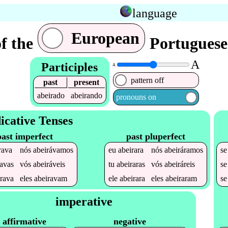
language
European
f the
Portuguese
A
Participles
A
pattern off
past
present
abeirado
abeirando
pronouns on
icative Tenses
past imperfect
past pluperfect
rava
nós
abeirávamos
eu
abeirara
nós
abeiráramos
s
ravas
vós
abeiráveis
tu
abeiraras
vós
abeiráreis
s
irava
eles
abeiravam
ele
abeirara
eles
abeiraram
s
imperative
affirmative
negative