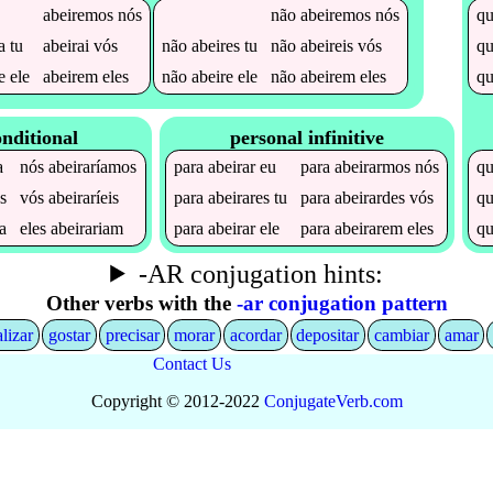
abeiremos
nós
não
abeiremos
nós
q
a
tu
abeirai
vós
não
abeires
tu
não
abeireis
vós
q
e
ele
abeirem
eles
não
abeire
ele
não
abeirem
eles
q
onditional
personal infinitive
a
nós
abeiraríamos
para
abeirar
eu
para
abeirarmos
nós
q
as
vós
abeiraríeis
para
abeirares
tu
para
abeirardes
vós
q
ia
eles
abeirariam
para
abeirar
ele
para
abeirarem
eles
q
-AR conjugation hints:
Other verbs with the
-ar conjugation pattern
alizar
gostar
precisar
morar
acordar
depositar
cambiar
amar
Contact Us
Copyright © 2012-2022
Conjugate
Verb
.
com