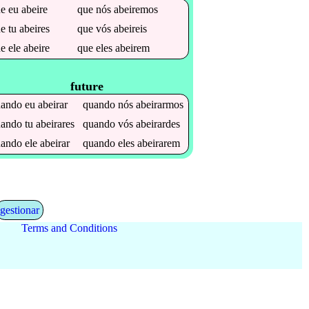
ue
eu
abeire
que
nós
abeiremos
ue
tu
abeires
que
vós
abeireis
ue
ele
abeire
que
eles
abeirem
future
uando
eu
abeirar
quando
nós
abeirarmos
uando
tu
abeirares
quando
vós
abeirardes
uando
ele
abeirar
quando
eles
abeirarem
gestionar
Terms and Conditions