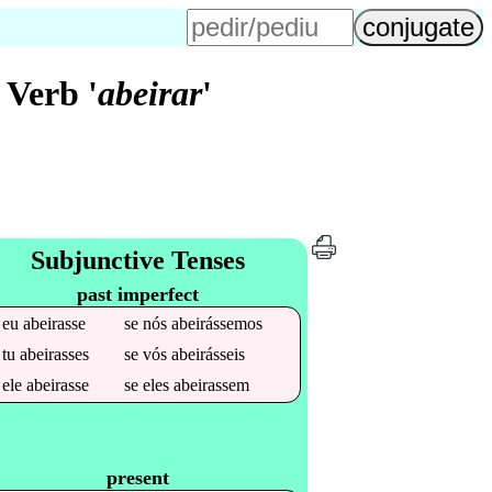
 Verb '
abeirar
'
Subjunctive Tenses
past imperfect
e
eu
abeirasse
se
nós
abeirássemos
e
tu
abeirasses
se
vós
abeirásseis
e
ele
abeirasse
se
eles
abeirassem
present