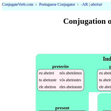
Conjugate
Verb
.
com
﹥
Portuguese Conjugator
﹥
-AR
|
abeirar
Conjugation o
Ind
preterite
eu
abeirei
nós
abeirámos
eu
abei
tu
abeiraste
vós
abeirastes
tu
abei
ele
abeirou
eles
abeiraram
ele
abe
present