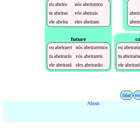
eu
abeiro
nós
abeiramos
abeir
tu
abeiras
vós
abeirais
abeir
ele
abeira
eles
abeiram
future
c
eu
abeirarei
nós
abeiraremos
eu
abeirari
tu
abeirarás
vós
abeirareis
tu
abeirari
ele
abeirará
eles
abeirarão
ele
abeirar
falar
re
About