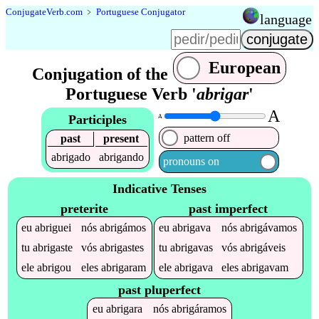
Conjugate
Verb
.
com
﹥
Portuguese Conjugator
language
European
Conjugation of the
Portuguese Verb '
abrigar
'
A
Participles
A
pattern off
past
present
abrigado
abrigando
pronouns on
Indicative Tenses
preterite
past imperfect
eu
abriguei
nós
abrigámos
eu
abrigava
nós
abrigávamos
tu
abrigaste
vós
abrigastes
tu
abrigavas
vós
abrigáveis
ele
abrigou
eles
abrigaram
ele
abrigava
eles
abrigavam
past pluperfect
eu
abrigara
nós
abrigáramos