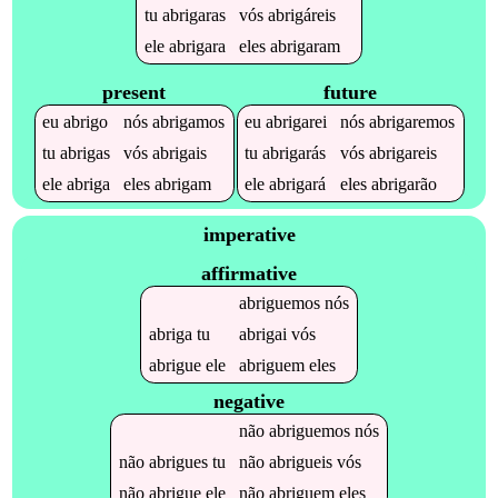
tu
abrigaras
vós
abrigáreis
ele
abrigara
eles
abrigaram
present
future
eu
abrigo
nós
abrigamos
eu
abrigarei
nós
abrigaremos
tu
abrigas
vós
abrigais
tu
abrigarás
vós
abrigareis
ele
abriga
eles
abrigam
ele
abrigará
eles
abrigarão
imperative
affirmative
abriguemos
nós
abriga
tu
abrigai
vós
abrigue
ele
abriguem
eles
negative
não
abriguemos
nós
não
abrigues
tu
não
abrigueis
vós
não
abrigue
ele
não
abriguem
eles