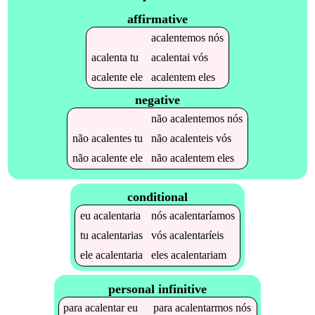
affirmative
acalentemos
nós
acalenta
tu
acalentai
vós
acalente
ele
acalentem
eles
negative
não
acalentemos
nós
não
acalentes
tu
não
acalenteis
vós
não
acalente
ele
não
acalentem
eles
conditional
eu
acalentaria
nós
acalentaríamos
tu
acalentarias
vós
acalentaríeis
ele
acalentaria
eles
acalentariam
personal infinitive
para
acalentar
eu
para
acalentarmos
nós