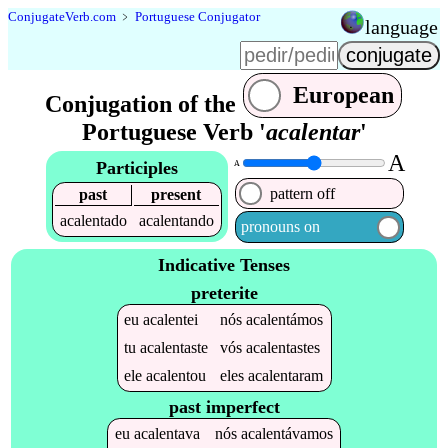
Conjugate
Verb
.
com
﹥
Portuguese Conjugator
language
European
Conjugation of the
Portuguese Verb '
acalentar
'
A
Participles
A
pattern off
past
present
acalentado
acalentando
pronouns on
Indicative Tenses
preterite
eu
acalentei
nós
acalentámos
tu
acalentaste
vós
acalentastes
ele
acalentou
eles
acalentaram
past imperfect
eu
acalentava
nós
acalentávamos