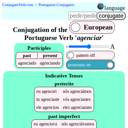
Conjugate
Verb
.
com
﹥
Portuguese Conjugator
language
European
Conjugation of the
Portuguese Verb '
agenciar
'
A
Participles
A
pattern off
past
present
agenciado
agenciando
pronouns on
Indicative Tenses
preterite
eu
agenciei
nós
agenciámos
tu
agenciaste
vós
agenciastes
ele
agenciou
eles
agenciaram
past imperfect
eu
agenciava
nós
agenciávamos