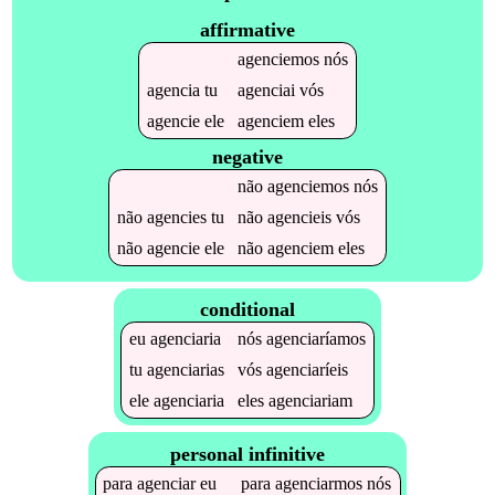
affirmative
agenciemos
nós
agencia
tu
agenciai
vós
agencie
ele
agenciem
eles
negative
não
agenciemos
nós
não
agencies
tu
não
agencieis
vós
não
agencie
ele
não
agenciem
eles
conditional
eu
agenciaria
nós
agenciaríamos
tu
agenciarias
vós
agenciaríeis
ele
agenciaria
eles
agenciariam
personal infinitive
para
agenciar
eu
para
agenciarmos
nós