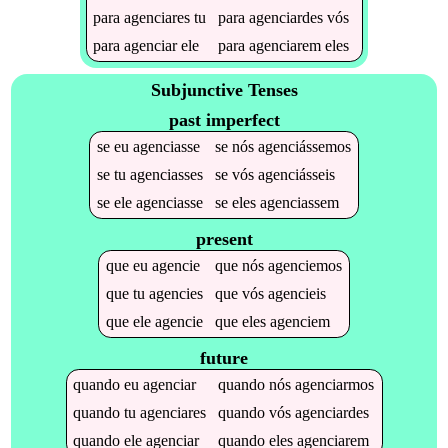
para
agenciares
tu
para
agenciardes
vós
para
agenciar
ele
para
agenciarem
eles
Subjunctive Tenses
past imperfect
se
eu
agenciasse
se
nós
agenciássemos
se
tu
agenciasses
se
vós
agenciásseis
se
ele
agenciasse
se
eles
agenciassem
present
que
eu
agencie
que
nós
agenciemos
que
tu
agencies
que
vós
agencieis
que
ele
agencie
que
eles
agenciem
future
quando
eu
agenciar
quando
nós
agenciarmos
quando
tu
agenciares
quando
vós
agenciardes
quando
ele
agenciar
quando
eles
agenciarem