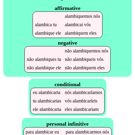
affirmative
alambiquemos
nós
alambica
tu
alambicai
vós
alambique
ele
alambiquem
eles
negative
não
alambiquemos
nós
não
alambiques
tu
não
alambiqueis
vós
não
alambique
ele
não
alambiquem
eles
conditional
eu
alambicaria
nós
alambicaríamos
tu
alambicarias
vós
alambicaríeis
ele
alambicaria
eles
alambicariam
personal infinitive
para
alambicar
eu
para
alambicarmos
nós