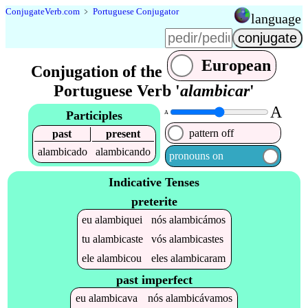
Conjugate
Verb
.
com
﹥
Portuguese Conjugator
language
European
Conjugation of the
Portuguese Verb '
alambicar
'
A
Participles
A
pattern off
past
present
alambicado
alambicando
pronouns on
Indicative Tenses
preterite
eu
alambiquei
nós
alambicámos
tu
alambicaste
vós
alambicastes
ele
alambicou
eles
alambicaram
past imperfect
eu
alambicava
nós
alambicávamos