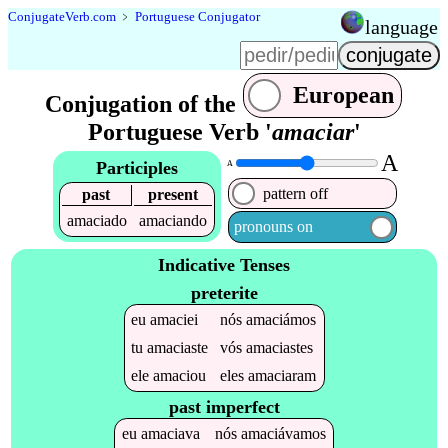
Conjugate
Verb
.
com
﹥
Portuguese Conjugator
language
European
Conjugation of the
Portuguese Verb '
amaciar
'
A
Participles
A
pattern off
past
present
amaciado
amaciando
pronouns on
Indicative Tenses
preterite
eu
amaciei
nós
amaciámos
tu
amaciaste
vós
amaciastes
ele
amaciou
eles
amaciaram
past imperfect
eu
amaciava
nós
amaciávamos