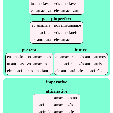
tu
amaciavas
vós
amaciáveis
ele
amaciava
eles
amaciavam
past pluperfect
eu
amaciara
nós
amaciáramos
tu
amaciaras
vós
amaciáreis
ele
amaciara
eles
amaciaram
present
future
eu
amacio
nós
amaciamos
eu
amaciarei
nós
amaciaremos
tu
amacias
vós
amaciais
tu
amaciarás
vós
amaciareis
ele
amacia
eles
amaciam
ele
amaciará
eles
amaciarão
imperative
affirmative
amaciemos
nós
amacia
tu
amaciai
vós
amacie
ele
amaciem
eles