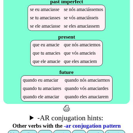
past imperfect
se
eu
amaciasse
se
nós
amaciássemos
se
tu
amaciasses
se
vós
amaciásseis
se
ele
amaciasse
se
eles
amaciassem
present
que
eu
amacie
que
nós
amaciemos
que
tu
amacies
que
vós
amacieis
que
ele
amacie
que
eles
amaciem
future
quando
eu
amaciar
quando
nós
amaciarmos
quando
tu
amaciares
quando
vós
amaciardes
quando
ele
amaciar
quando
eles
amaciarem
-AR conjugation hints:
Other verbs with the
-ar conjugation pattern