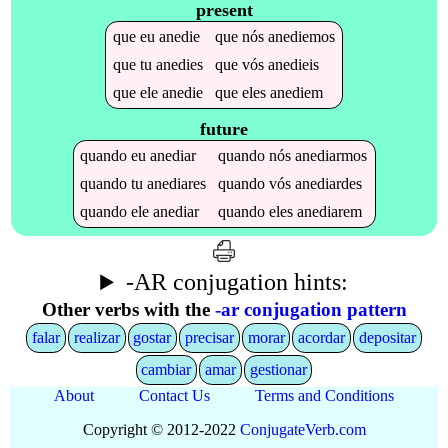
present
que
eu
anedie
que
nós
anediemos
que
tu
anedies
que
vós
anedieis
que
ele
anedie
que
eles
anediem
future
quando
eu
anediar
quando
nós
anediarmos
quando
tu
anediares
quando
vós
anediardes
quando
ele
anediar
quando
eles
anediarem
-AR conjugation hints:
Other verbs with the
-ar conjugation pattern
falar
realizar
gostar
precisar
morar
acordar
depositar
cambiar
amar
gestionar
About
Contact Us
Terms and Conditions
Copyright © 2012-2022
Conjugate
Verb
.
com