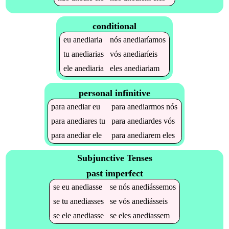
conditional
eu
anediaria
nós
anediaríamos
tu
anediarias
vós
anediaríeis
ele
anediaria
eles
anediariam
personal infinitive
para
anediar
eu
para
anediarmos
nós
para
anediares
tu
para
anediardes
vós
para
anediar
ele
para
anediarem
eles
Subjunctive Tenses
past imperfect
se
eu
anediasse
se
nós
anediássemos
se
tu
anediasses
se
vós
anediásseis
se
ele
anediasse
se
eles
anediassem