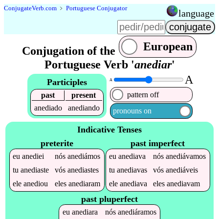
Conjugate
Verb
.
com
﹥
Portuguese Conjugator
language
European
Conjugation of the
Portuguese Verb '
anediar
'
A
Participles
A
pattern off
past
present
anediado
anediando
pronouns on
Indicative Tenses
preterite
past imperfect
eu
anediei
nós
anediámos
eu
anediava
nós
anediávamos
tu
anediaste
vós
anediastes
tu
anediavas
vós
anediáveis
ele
anediou
eles
anediaram
ele
anediava
eles
anediavam
past pluperfect
eu
anediara
nós
anediáramos