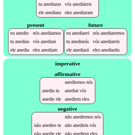
tu
anediaras
vós
anediáreis
ele
anediara
eles
anediaram
present
future
eu
anedio
nós
anediamos
eu
anediarei
nós
anediaremos
tu
anedias
vós
anediais
tu
anediarás
vós
anediareis
ele
anedia
eles
anediam
ele
anediará
eles
anediarão
imperative
affirmative
anediemos
nós
anedia
tu
anediai
vós
anedie
ele
anediem
eles
negative
não
anediemos
nós
não
anedies
tu
não
anedieis
vós
não
anedie
ele
não
anediem
eles