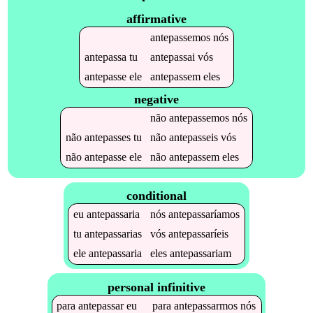
affirmative
antepassemos
nós
antepassa
tu
antepassai
vós
antepasse
ele
antepassem
eles
negative
não
antepassemos
nós
não
antepasses
tu
não
antepasseis
vós
não
antepasse
ele
não
antepassem
eles
conditional
eu
antepassaria
nós
antepassaríamos
tu
antepassarias
vós
antepassaríeis
ele
antepassaria
eles
antepassariam
personal infinitive
para
antepassar
eu
para
antepassarmos
nós