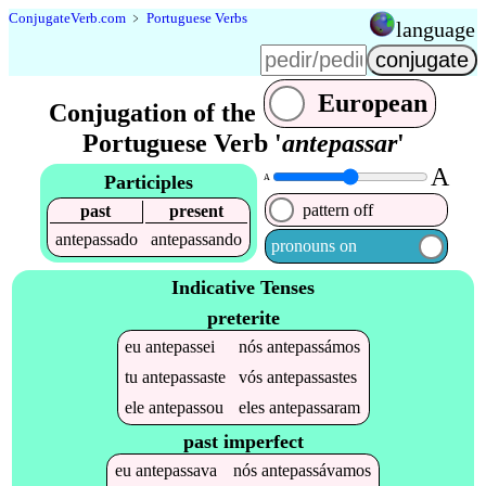
Conjugate
Verb
.
com
﹥
Portuguese Verbs
language
European
Conjugation of the
Portuguese Verb '
antepassar
'
A
Participles
A
pattern off
past
present
antepassado
antepassando
pronouns on
Indicative Tenses
preterite
eu
antepassei
nós
antepassámos
tu
antepassaste
vós
antepassastes
ele
antepassou
eles
antepassaram
past imperfect
eu
antepassava
nós
antepassávamos