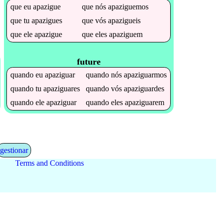
que
eu
apazigue
que
nós
apaziguemos
que
tu
apazigues
que
vós
apazigueis
que
ele
apazigue
que
eles
apaziguem
future
quando
eu
apaziguar
quando
nós
apaziguarmos
quando
tu
apaziguares
quando
vós
apaziguardes
quando
ele
apaziguar
quando
eles
apaziguarem
gestionar
Terms and Conditions