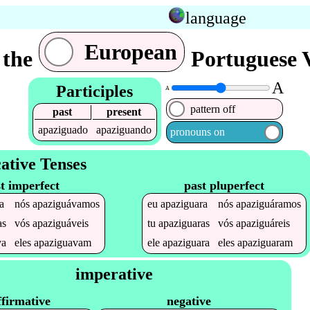
language
European
 the
Portuguese V
A
Participles
A
pattern off
past
present
apaziguado
apaziguando
pronouns on
cative Tenses
t imperfect
past pluperfect
a
nós
apaziguávamos
eu
apaziguara
nós
apaziguáramos
as
vós
apaziguáveis
tu
apaziguaras
vós
apaziguáreis
va
eles
apaziguavam
ele
apaziguara
eles
apaziguaram
imperative
ffirmative
negative