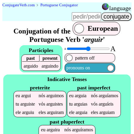
Conjugate
Verb
.
com
﹥
Portuguese Conjugator
language
European
Conjugation of the
Portuguese Verb '
arguir
'
A
Participles
A
pattern off
past
present
arguido
arguindo
pronouns on
Indicative Tenses
preterite
past imperfect
eu
argui
nós
arguimos
eu
arguia
nós
arguíamos
tu
arguiste
vós
arguistes
tu
arguias
vós
arguíeis
ele
arguiu
eles
arguiram
ele
arguia
eles
arguiam
past pluperfect
eu
arguira
nós
arguíramos