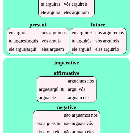
tu
arguiras
vós
arguíreis
ele
arguira
eles
arguiram
present
future
eu
arguo
nós
arguimos
eu
arguirei
nós
arguiremos
tu
argues|argúis
vós
arguis
tu
arguirás
vós
arguireis
ele
argue|argúi
eles
arguem
ele
arguirá
eles
arguirão
imperative
affirmative
arguamos
nós
argue|argúi
tu
argui
vós
argua
ele
arguam
eles
negative
não
arguamos
nós
não
arguas
tu
não
arguais
vós
não
argua
ele
não
arguam
eles