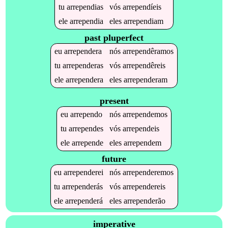
tu
arrependias
vós
arrependíeis
ele
arrependia
eles
arrependiam
past pluperfect
eu
arrependera
nós
arrependêramos
tu
arrependeras
vós
arrependêreis
ele
arrependera
eles
arrependeram
present
eu
arrependo
nós
arrependemos
tu
arrependes
vós
arrependeis
ele
arrepende
eles
arrependem
future
eu
arrependerei
nós
arrependeremos
tu
arrependerás
vós
arrependereis
ele
arrependerá
eles
arrependerão
imperative