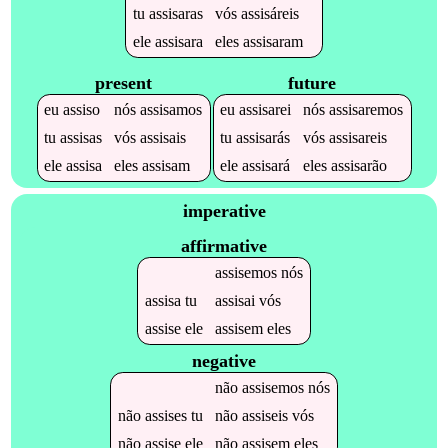
tu
assisaras
vós
assisáreis
ele
assisara
eles
assisaram
present
future
eu
assiso
nós
assisamos
eu
assisarei
nós
assisaremos
tu
assisas
vós
assisais
tu
assisarás
vós
assisareis
ele
assisa
eles
assisam
ele
assisará
eles
assisarão
imperative
affirmative
assisemos
nós
assisa
tu
assisai
vós
assise
ele
assisem
eles
negative
não
assisemos
nós
não
assises
tu
não
assiseis
vós
não
assise
ele
não
assisem
eles