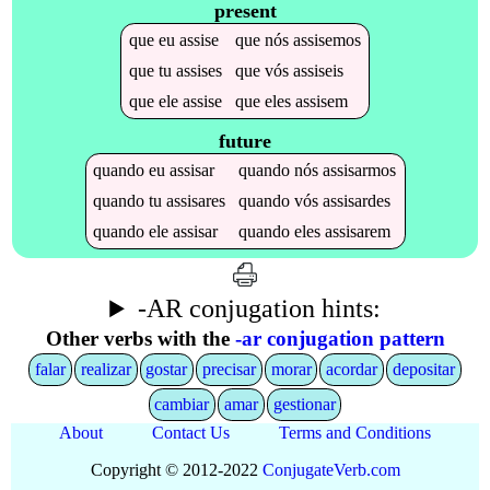
present
que
eu
assise
que
nós
assisemos
que
tu
assises
que
vós
assiseis
que
ele
assise
que
eles
assisem
future
quando
eu
assisar
quando
nós
assisarmos
quando
tu
assisares
quando
vós
assisardes
quando
ele
assisar
quando
eles
assisarem
-AR conjugation hints:
Other verbs with the
-ar conjugation pattern
falar
realizar
gostar
precisar
morar
acordar
depositar
cambiar
amar
gestionar
About
Contact Us
Terms and Conditions
Copyright © 2012-2022
Conjugate
Verb
.
com