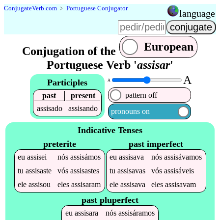
Conjugate
Verb
.
com
﹥
Portuguese Conjugator
language
European
Conjugation of the
Portuguese Verb '
assisar
'
A
Participles
A
pattern off
past
present
assisado
assisando
pronouns on
Indicative Tenses
preterite
past imperfect
eu
assisei
nós
assisámos
eu
assisava
nós
assisávamos
tu
assisaste
vós
assisastes
tu
assisavas
vós
assisáveis
ele
assisou
eles
assisaram
ele
assisava
eles
assisavam
past pluperfect
eu
assisara
nós
assisáramos