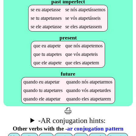
past imperfect
se
eu
atapetasse
se
nós
atapetássemos
se
tu
atapetasses
se
vós
atapetásseis
se
ele
atapetasse
se
eles
atapetassem
present
que
eu
atapete
que
nós
atapetemos
que
tu
atapetes
que
vós
atapeteis
que
ele
atapete
que
eles
atapetem
future
quando
eu
atapetar
quando
nós
atapetarmos
quando
tu
atapetares
quando
vós
atapetardes
quando
ele
atapetar
quando
eles
atapetarem
-AR conjugation hints:
Other verbs with the
-ar conjugation pattern