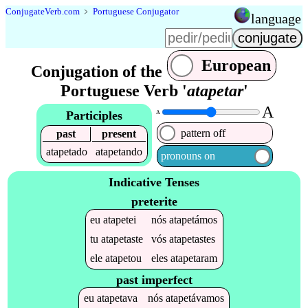
Conjugate
Verb
.
com
﹥
Portuguese Conjugator
language
European
Conjugation of the
Portuguese Verb '
atapetar
'
A
Participles
A
pattern off
past
present
atapetado
atapetando
pronouns on
Indicative Tenses
preterite
eu
atapetei
nós
atapetámos
tu
atapetaste
vós
atapetastes
ele
atapetou
eles
atapetaram
past imperfect
eu
atapetava
nós
atapetávamos