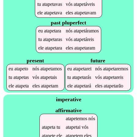
tu
atapetavas
vós
atapetáveis
ele
atapetava
eles
atapetavam
past pluperfect
eu
atapetara
nós
atapetáramos
tu
atapetaras
vós
atapetáreis
ele
atapetara
eles
atapetaram
present
future
eu
atapeto
nós
atapetamos
eu
atapetarei
nós
atapetaremos
tu
atapetas
vós
atapetais
tu
atapetarás
vós
atapetareis
ele
atapeta
eles
atapetam
ele
atapetará
eles
atapetarão
imperative
affirmative
atapetemos
nós
atapeta
tu
atapetai
vós
atapete
ele
atapetem
eles