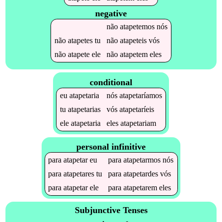
negative
não
atapetemos
nós
não
atapetes
tu
não
atapeteis
vós
não
atapete
ele
não
atapetem
eles
conditional
eu
atapetaria
nós
atapetaríamos
tu
atapetarias
vós
atapetaríeis
ele
atapetaria
eles
atapetariam
personal infinitive
para
atapetar
eu
para
atapetarmos
nós
para
atapetares
tu
para
atapetardes
vós
para
atapetar
ele
para
atapetarem
eles
Subjunctive Tenses