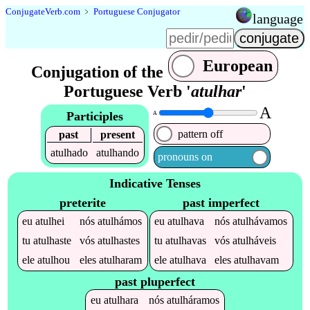
Conjugate
Verb
.
com
﹥
Portuguese Conjugator
language
European
Conjugation of the
Portuguese Verb '
atulhar
'
A
Participles
A
pattern off
past
present
atulhado
atulhando
pronouns on
Indicative Tenses
preterite
past imperfect
eu
atulhei
nós
atulhámos
eu
atulhava
nós
atulhávamos
tu
atulhaste
vós
atulhastes
tu
atulhavas
vós
atulháveis
ele
atulhou
eles
atulharam
ele
atulhava
eles
atulhavam
past pluperfect
eu
atulhara
nós
atulháramos