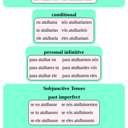
conditional
eu
atulharia
nós
atulharíamos
tu
atulharias
vós
atulharíeis
ele
atulharia
eles
atulhariam
personal infinitive
para
atulhar
eu
para
atulharmos
nós
para
atulhares
tu
para
atulhardes
vós
para
atulhar
ele
para
atulharem
eles
Subjunctive Tenses
past imperfect
se
eu
atulhasse
se
nós
atulhássemos
se
tu
atulhasses
se
vós
atulhásseis
se
ele
atulhasse
se
eles
atulhassem