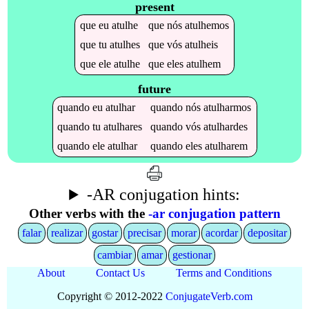
present
que
eu
atulhe
que
nós
atulhemos
que
tu
atulhes
que
vós
atulheis
que
ele
atulhe
que
eles
atulhem
future
quando
eu
atulhar
quando
nós
atulharmos
quando
tu
atulhares
quando
vós
atulhardes
quando
ele
atulhar
quando
eles
atulharem
-AR conjugation hints:
Other verbs with the
-ar conjugation pattern
falar
realizar
gostar
precisar
morar
acordar
depositar
cambiar
amar
gestionar
About
Contact Us
Terms and Conditions
Copyright © 2012-2022
Conjugate
Verb
.
com