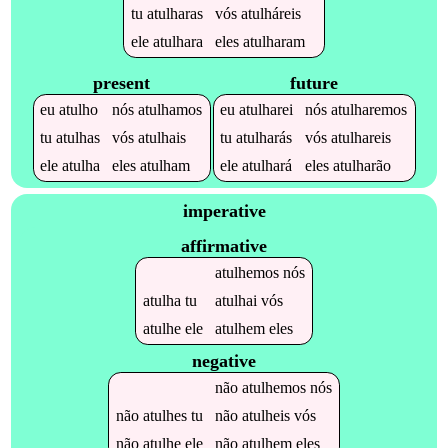
tu
atulharas
vós
atulháreis
ele
atulhara
eles
atulharam
present
future
eu
atulho
nós
atulhamos
eu
atulharei
nós
atulharemos
tu
atulhas
vós
atulhais
tu
atulharás
vós
atulhareis
ele
atulha
eles
atulham
ele
atulhará
eles
atulharão
imperative
affirmative
atulhemos
nós
atulha
tu
atulhai
vós
atulhe
ele
atulhem
eles
negative
não
atulhemos
nós
não
atulhes
tu
não
atulheis
vós
não
atulhe
ele
não
atulhem
eles