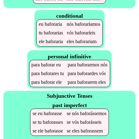
conditional
eu
baforaria
nós
baforaríamos
tu
baforarias
vós
baforaríeis
ele
baforaria
eles
baforariam
personal infinitive
para
baforar
eu
para
baforarmos
nós
para
baforares
tu
para
baforardes
vós
para
baforar
ele
para
baforarem
eles
Subjunctive Tenses
past imperfect
se
eu
baforasse
se
nós
baforássemos
se
tu
baforasses
se
vós
baforásseis
se
ele
baforasse
se
eles
baforassem