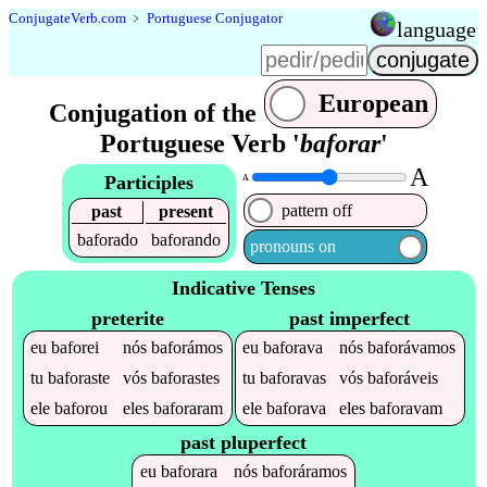
Conjugate
Verb
.
com
﹥
Portuguese Conjugator
language
European
Conjugation of the
Portuguese Verb '
baforar
'
A
Participles
A
pattern off
past
present
baforado
baforando
pronouns on
Indicative Tenses
preterite
past imperfect
eu
baforei
nós
baforámos
eu
baforava
nós
baforávamos
tu
baforaste
vós
baforastes
tu
baforavas
vós
baforáveis
ele
baforou
eles
baforaram
ele
baforava
eles
baforavam
past pluperfect
eu
baforara
nós
baforáramos