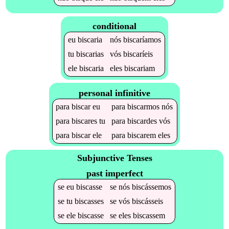
conditional
eu
biscaria
nós
biscaríamos
tu
biscarias
vós
biscaríeis
ele
biscaria
eles
biscariam
personal infinitive
para
biscar
eu
para
biscarmos
nós
para
biscares
tu
para
biscardes
vós
para
biscar
ele
para
biscarem
eles
Subjunctive Tenses
past imperfect
se
eu
biscasse
se
nós
biscássemos
se
tu
biscasses
se
vós
biscásseis
se
ele
biscasse
se
eles
biscassem