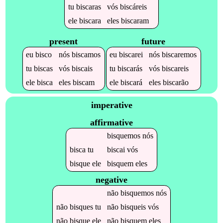
tu
biscaras
vós
biscáreis
ele
biscara
eles
biscaram
present
future
eu
bisco
nós
biscamos
eu
biscarei
nós
biscaremos
tu
biscas
vós
biscais
tu
biscarás
vós
biscareis
ele
bisca
eles
biscam
ele
biscará
eles
biscarão
imperative
affirmative
bisquemos
nós
bisca
tu
biscai
vós
bisque
ele
bisquem
eles
negative
não
bisquemos
nós
não
bisques
tu
não
bisqueis
vós
não
bisque
ele
não
bisquem
eles