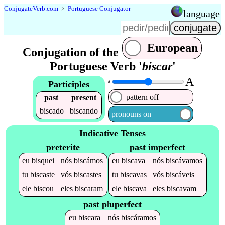
Conjugate
Verb
.
com
﹥
Portuguese Conjugator
language
European
Conjugation of the
Portuguese Verb '
biscar
'
A
Participles
A
pattern off
past
present
biscado
biscando
pronouns on
Indicative Tenses
preterite
past imperfect
eu
bisquei
nós
biscámos
eu
biscava
nós
biscávamos
tu
biscaste
vós
biscastes
tu
biscavas
vós
biscáveis
ele
biscou
eles
biscaram
ele
biscava
eles
biscavam
past pluperfect
eu
biscara
nós
biscáramos