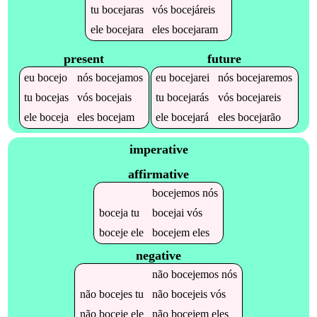
tu
bocejaras
vós
bocejáreis
ele
bocejara
eles
bocejaram
present
future
eu
bocejo
nós
bocejamos
eu
bocejarei
nós
bocejaremos
tu
bocejas
vós
bocejais
tu
bocejarás
vós
bocejareis
ele
boceja
eles
bocejam
ele
bocejará
eles
bocejarão
imperative
affirmative
bocejemos
nós
boceja
tu
bocejai
vós
boceje
ele
bocejem
eles
negative
não
bocejemos
nós
não
bocejes
tu
não
bocejeis
vós
não
boceje
ele
não
bocejem
eles