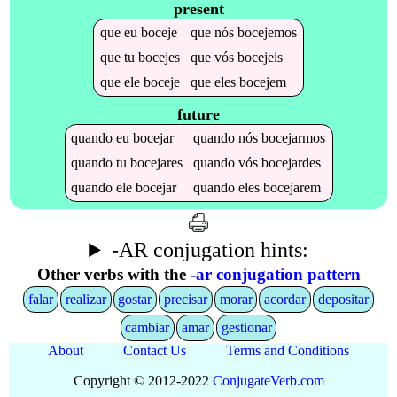
present
que
eu
boceje
que
nós
bocejemos
que
tu
bocejes
que
vós
bocejeis
que
ele
boceje
que
eles
bocejem
future
quando
eu
bocejar
quando
nós
bocejarmos
quando
tu
bocejares
quando
vós
bocejardes
quando
ele
bocejar
quando
eles
bocejarem
-AR conjugation hints:
Other verbs with the
-ar conjugation pattern
falar
realizar
gostar
precisar
morar
acordar
depositar
cambiar
amar
gestionar
About
Contact Us
Terms and Conditions
Copyright © 2012-2022
Conjugate
Verb
.
com