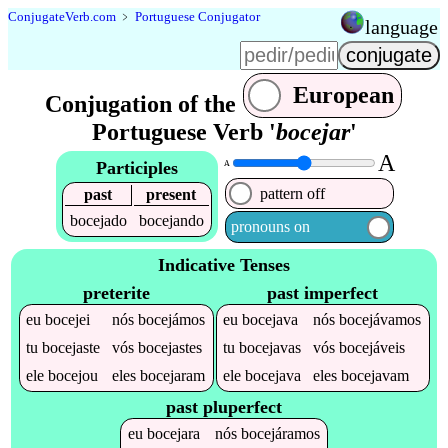
Conjugate
Verb
.
com
﹥
Portuguese Conjugator
language
European
Conjugation of the
Portuguese Verb '
bocejar
'
A
Participles
A
pattern off
past
present
bocejado
bocejando
pronouns on
Indicative Tenses
preterite
past imperfect
eu
bocejei
nós
bocejámos
eu
bocejava
nós
bocejávamos
tu
bocejaste
vós
bocejastes
tu
bocejavas
vós
bocejáveis
ele
bocejou
eles
bocejaram
ele
bocejava
eles
bocejavam
past pluperfect
eu
bocejara
nós
bocejáramos