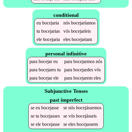
conditional
eu
bocejaria
nós
bocejaríamos
tu
bocejarias
vós
bocejaríeis
ele
bocejaria
eles
bocejariam
personal infinitive
para
bocejar
eu
para
bocejarmos
nós
para
bocejares
tu
para
bocejardes
vós
para
bocejar
ele
para
bocejarem
eles
Subjunctive Tenses
past imperfect
se
eu
bocejasse
se
nós
bocejássemos
se
tu
bocejasses
se
vós
bocejásseis
se
ele
bocejasse
se
eles
bocejassem