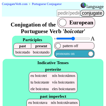
Conjugate
Verb
.
com
﹥
Portuguese Conjugator
language
European
Conjugation of the
Portuguese Verb '
boicotar
'
A
Participles
A
pattern off
past
present
boicotado
boicotando
pronouns on
Indicative Tenses
preterite
eu
boicotei
nós
boicotámos
tu
boicotaste
vós
boicotastes
ele
boicotou
eles
boicotaram
past imperfect
eu
boicotava
nós
boicotávamos