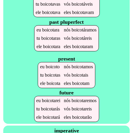
tu
boicotavas
vós
boicotáveis
ele
boicotava
eles
boicotavam
past pluperfect
eu
boicotara
nós
boicotáramos
tu
boicotaras
vós
boicotáreis
ele
boicotara
eles
boicotaram
present
eu
boicoto
nós
boicotamos
tu
boicotas
vós
boicotais
ele
boicota
eles
boicotam
future
eu
boicotarei
nós
boicotaremos
tu
boicotarás
vós
boicotareis
ele
boicotará
eles
boicotarão
imperative