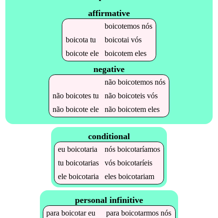
affirmative
boicotemos
nós
boicota
tu
boicotai
vós
boicote
ele
boicotem
eles
negative
não
boicotemos
nós
não
boicotes
tu
não
boicoteis
vós
não
boicote
ele
não
boicotem
eles
conditional
eu
boicotaria
nós
boicotaríamos
tu
boicotarias
vós
boicotaríeis
ele
boicotaria
eles
boicotariam
personal infinitive
para
boicotar
eu
para
boicotarmos
nós