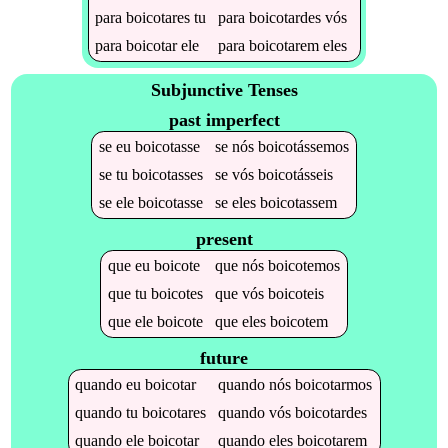
para
boicotares
tu
para
boicotardes
vós
para
boicotar
ele
para
boicotarem
eles
Subjunctive Tenses
past imperfect
se
eu
boicotasse
se
nós
boicotássemos
se
tu
boicotasses
se
vós
boicotásseis
se
ele
boicotasse
se
eles
boicotassem
present
que
eu
boicote
que
nós
boicotemos
que
tu
boicotes
que
vós
boicoteis
que
ele
boicote
que
eles
boicotem
future
quando
eu
boicotar
quando
nós
boicotarmos
quando
tu
boicotares
quando
vós
boicotardes
quando
ele
boicotar
quando
eles
boicotarem