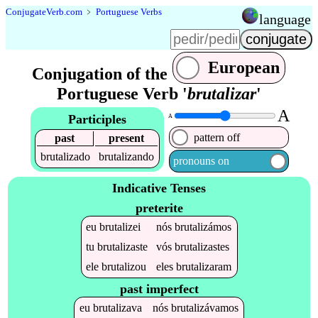
Conjugate
Verb
.
com
﹥
Portuguese Verbs
language
European
Conjugation of the
Portuguese Verb '
brutalizar
'
A
Participles
A
pattern off
past
present
brutalizado
brutalizando
pronouns on
Indicative Tenses
preterite
eu
brutalizei
nós
brutalizámos
tu
brutalizaste
vós
brutalizastes
ele
brutalizou
eles
brutalizaram
past imperfect
eu
brutalizava
nós
brutalizávamos