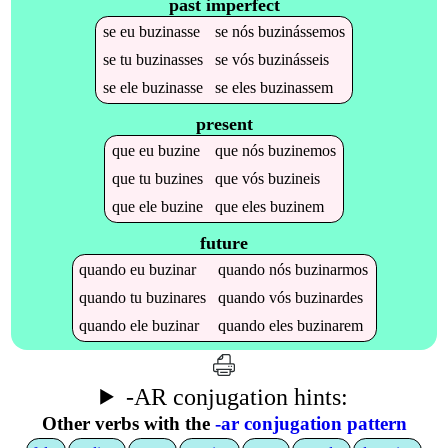
past imperfect
se
eu
buzinasse
se
nós
buzinássemos
se
tu
buzinasses
se
vós
buzinásseis
se
ele
buzinasse
se
eles
buzinassem
present
que
eu
buzine
que
nós
buzinemos
que
tu
buzines
que
vós
buzineis
que
ele
buzine
que
eles
buzinem
future
quando
eu
buzinar
quando
nós
buzinarmos
quando
tu
buzinares
quando
vós
buzinardes
quando
ele
buzinar
quando
eles
buzinarem
-AR conjugation hints:
Other verbs with the
-ar conjugation pattern