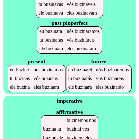
tu
buzinavas
vós
buzináveis
ele
buzinava
eles
buzinavam
past pluperfect
eu
buzinara
nós
buzináramos
tu
buzinaras
vós
buzináreis
ele
buzinara
eles
buzinaram
present
future
eu
buzino
nós
buzinamos
eu
buzinarei
nós
buzinaremos
tu
buzinas
vós
buzinais
tu
buzinarás
vós
buzinareis
ele
buzina
eles
buzinam
ele
buzinará
eles
buzinarão
imperative
affirmative
buzinemos
nós
buzina
tu
buzinai
vós
buzine
ele
buzinem
eles