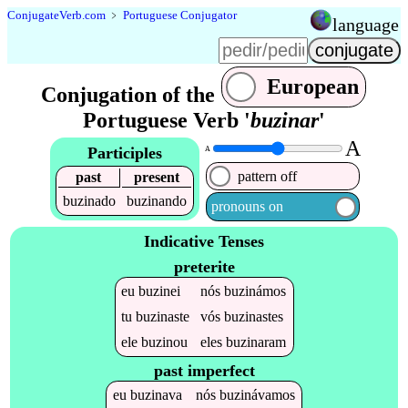
Conjugate
Verb
.
com
﹥
Portuguese Conjugator
language
European
Conjugation of the
Portuguese Verb '
buzinar
'
A
Participles
A
pattern off
past
present
buzinado
buzinando
pronouns on
Indicative Tenses
preterite
eu
buzinei
nós
buzinámos
tu
buzinaste
vós
buzinastes
ele
buzinou
eles
buzinaram
past imperfect
eu
buzinava
nós
buzinávamos