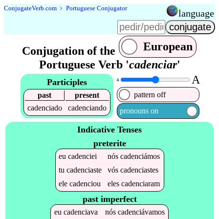
Conjugate
Verb
.
com
﹥
Portuguese Conjugator
language
European
Conjugation of the
Portuguese Verb '
cadenciar
'
A
Participles
A
pattern off
past
present
cadenciado
cadenciando
pronouns on
Indicative Tenses
preterite
eu
cadenciei
nós
cadenciámos
tu
cadenciaste
vós
cadenciastes
ele
cadenciou
eles
cadenciaram
past imperfect
eu
cadenciava
nós
cadenciávamos