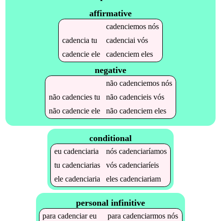
affirmative
cadenciemos
nós
cadencia
tu
cadenciai
vós
cadencie
ele
cadenciem
eles
negative
não
cadenciemos
nós
não
cadencies
tu
não
cadencieis
vós
não
cadencie
ele
não
cadenciem
eles
conditional
eu
cadenciaria
nós
cadenciaríamos
tu
cadenciarias
vós
cadenciaríeis
ele
cadenciaria
eles
cadenciariam
personal infinitive
para
cadenciar
eu
para
cadenciarmos
nós