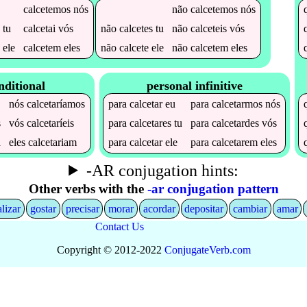
calcetemos
nós
não
calcetemos
nós
tu
calcetai
vós
não
calcetes
tu
não
calceteis
vós
ele
calcetem
eles
não
calcete
ele
não
calcetem
eles
nditional
personal infinitive
nós
calcetaríamos
para
calcetar
eu
para
calcetarmos
nós
s
vós
calcetaríeis
para
calcetares
tu
para
calcetardes
vós
a
eles
calcetariam
para
calcetar
ele
para
calcetarem
eles
-AR conjugation hints:
Other verbs with the
-ar conjugation pattern
alizar
gostar
precisar
morar
acordar
depositar
cambiar
amar
Contact Us
Copyright © 2012-2022
Conjugate
Verb
.
com