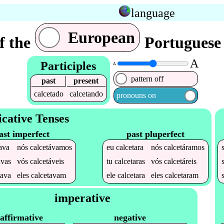
language
European
f the
Portuguese 
A
Participles
A
pattern off
past
present
calcetado
calcetando
pronouns on
icative Tenses
ast imperfect
past pluperfect
ava
nós
calcetávamos
eu
calcetara
nós
calcetáramos
avas
vós
calcetáveis
tu
calcetaras
vós
calcetáreis
tava
eles
calcetavam
ele
calcetara
eles
calcetaram
imperative
affirmative
negative