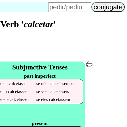
Verb '
calcetar
'
Subjunctive Tenses
past imperfect
se
eu
calcetasse
se
nós
calcetássemos
se
tu
calcetasses
se
vós
calcetásseis
se
ele
calcetasse
se
eles
calcetassem
present