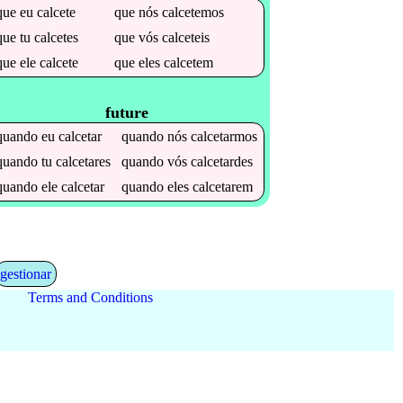
que
eu
calcete
que
nós
calcetemos
que
tu
calcetes
que
vós
calceteis
que
ele
calcete
que
eles
calcetem
future
quando
eu
calcetar
quando
nós
calcetarmos
quando
tu
calcetares
quando
vós
calcetardes
quando
ele
calcetar
quando
eles
calcetarem
gestionar
Terms and Conditions