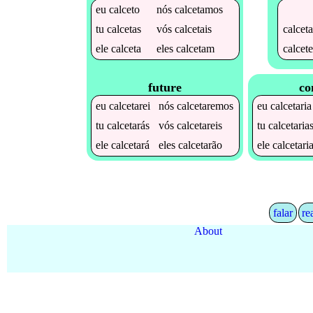
eu
calceto
nós
calcetamos
calceta
tu
calcetas
vós
calcetais
calcete
ele
calceta
eles
calcetam
future
co
eu
calcetarei
nós
calcetaremos
eu
calcetaria
tu
calcetarás
vós
calcetareis
tu
calcetaria
ele
calcetará
eles
calcetarão
ele
calcetari
falar
re
About