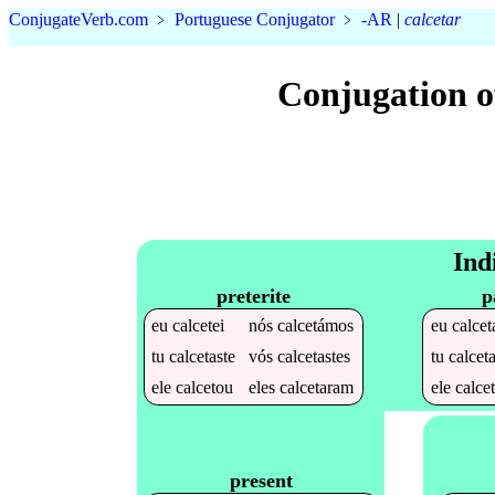
Conjugate
Verb
.
com
﹥
Portuguese Conjugator
﹥
-AR
|
calcetar
Conjugation o
Ind
preterite
p
eu
calcetei
nós
calcetámos
eu
calcet
tu
calcetaste
vós
calcetastes
tu
calcet
ele
calcetou
eles
calcetaram
ele
calce
present