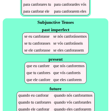
para
canforares
tu
para
canforardes
vós
para
canforar
ele
para
canforarem
eles
Subjunctive Tenses
past imperfect
se
eu
canforasse
se
nós
canforássemos
se
tu
canforasses
se
vós
canforásseis
se
ele
canforasse
se
eles
canforassem
present
que
eu
canfore
que
nós
canforemos
que
tu
canfores
que
vós
canforeis
que
ele
canfore
que
eles
canforem
future
quando
eu
canforar
quando
nós
canforarmos
quando
tu
canforares
quando
vós
canforardes
quando
ele
canforar
quando
eles
canforarem