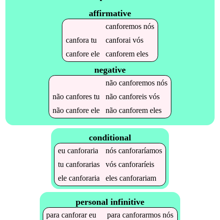
affirmative
canforemos
nós
canfora
tu
canforai
vós
canfore
ele
canforem
eles
negative
não
canforemos
nós
não
canfores
tu
não
canforeis
vós
não
canfore
ele
não
canforem
eles
conditional
eu
canforaria
nós
canforaríamos
tu
canforarias
vós
canforaríeis
ele
canforaria
eles
canforariam
personal infinitive
para
canforar
eu
para
canforarmos
nós