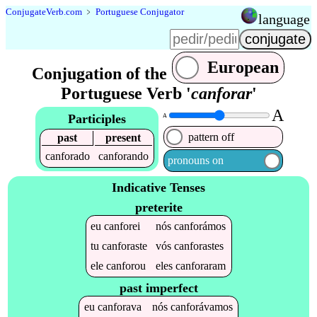
Conjugate
Verb
.
com
﹥
Portuguese Conjugator
language
European
Conjugation of the
Portuguese Verb '
canforar
'
A
Participles
A
pattern off
past
present
canforado
canforando
pronouns on
Indicative Tenses
preterite
eu
canforei
nós
canforámos
tu
canforaste
vós
canforastes
ele
canforou
eles
canforaram
past imperfect
eu
canforava
nós
canforávamos