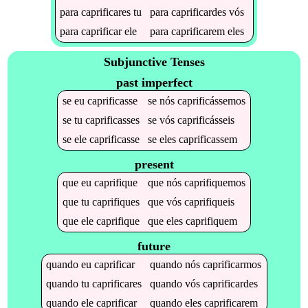
para
caprificares
tu
para
caprificardes
vós
para
caprificar
ele
para
caprificarem
eles
Subjunctive Tenses
past imperfect
se
eu
caprificasse
se
nós
caprificássemos
se
tu
caprificasses
se
vós
caprificásseis
se
ele
caprificasse
se
eles
caprificassem
present
que
eu
caprifique
que
nós
caprifiquemos
que
tu
caprifiques
que
vós
caprifiqueis
que
ele
caprifique
que
eles
caprifiquem
future
quando
eu
caprificar
quando
nós
caprificarmos
quando
tu
caprificares
quando
vós
caprificardes
quando
ele
caprificar
quando
eles
caprificarem