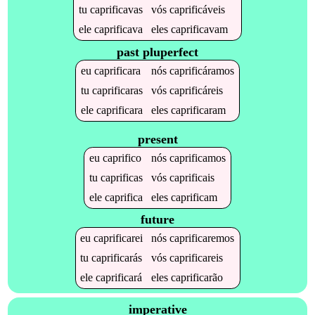
tu
caprificavas
vós
caprificáveis
ele
caprificava
eles
caprificavam
past pluperfect
eu
caprificara
nós
caprificáramos
tu
caprificaras
vós
caprificáreis
ele
caprificara
eles
caprificaram
present
eu
caprifico
nós
caprificamos
tu
caprificas
vós
caprificais
ele
caprifica
eles
caprificam
future
eu
caprificarei
nós
caprificaremos
tu
caprificarás
vós
caprificareis
ele
caprificará
eles
caprificarão
imperative