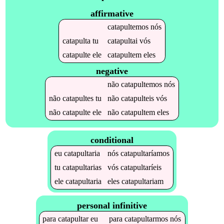
affirmative
catapultemos
nós
catapulta
tu
catapultai
vós
catapulte
ele
catapultem
eles
negative
não
catapultemos
nós
não
catapultes
tu
não
catapulteis
vós
não
catapulte
ele
não
catapultem
eles
conditional
eu
catapultaria
nós
catapultaríamos
tu
catapultarias
vós
catapultaríeis
ele
catapultaria
eles
catapultariam
personal infinitive
para
catapultar
eu
para
catapultarmos
nós