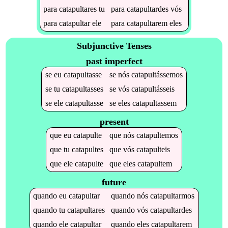
para
catapultares
tu
para
catapultardes
vós
para
catapultar
ele
para
catapultarem
eles
Subjunctive Tenses
past imperfect
se
eu
catapultasse
se
nós
catapultássemos
se
tu
catapultasses
se
vós
catapultásseis
se
ele
catapultasse
se
eles
catapultassem
present
que
eu
catapulte
que
nós
catapultemos
que
tu
catapultes
que
vós
catapulteis
que
ele
catapulte
que
eles
catapultem
future
quando
eu
catapultar
quando
nós
catapultarmos
quando
tu
catapultares
quando
vós
catapultardes
quando
ele
catapultar
quando
eles
catapultarem