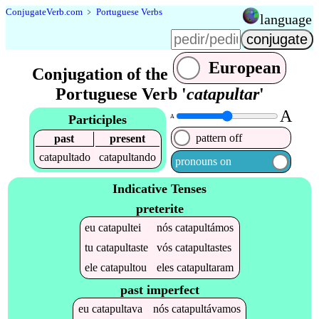
Conjugate
Verb
.
com
﹥
Portuguese Verbs
language
European
Conjugation of the
Portuguese Verb '
catapultar
'
A
Participles
A
pattern off
past
present
catapultado
catapultando
pronouns on
Indicative Tenses
preterite
eu
catapultei
nós
catapultámos
tu
catapultaste
vós
catapultastes
ele
catapultou
eles
catapultaram
past imperfect
eu
catapultava
nós
catapultávamos