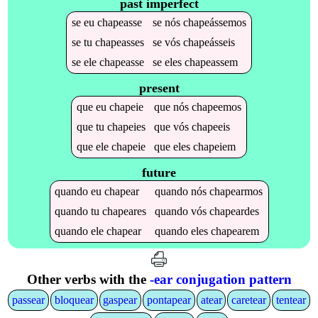
past imperfect
se
eu
chapeasse
se
nós
chapeássemos
se
tu
chapeasses
se
vós
chapeásseis
se
ele
chapeasse
se
eles
chapeassem
present
que
eu
chapeie
que
nós
chapeemos
que
tu
chapeies
que
vós
chapeeis
que
ele
chapeie
que
eles
chapeiem
future
quando
eu
chapear
quando
nós
chapearmos
quando
tu
chapeares
quando
vós
chapeardes
quando
ele
chapear
quando
eles
chapearem
Other verbs with the
-ear conjugation pattern
passear
bloquear
gaspear
pontapear
atear
caretear
tentear