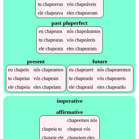
tu
chapeavas
vós
chapeáveis
ele
chapeava
eles
chapeavam
past pluperfect
eu
chapeara
nós
chapeáramos
tu
chapearas
vós
chapeáreis
ele
chapeara
eles
chapearam
present
future
eu
chapeio
nós
chapeamos
eu
chapearei
nós
chapearemos
tu
chapeias
vós
chapeais
tu
chapearás
vós
chapeareis
ele
chapeia
eles
chapeiam
ele
chapeará
eles
chapearão
imperative
affirmative
chapeemos
nós
chapeia
tu
chapeai
vós
chapeie
ele
chapeiem
eles