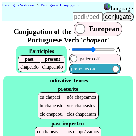
Conjugate
Verb
.
com
﹥
Portuguese Conjugator
language
European
Conjugation of the
Portuguese Verb '
chapear
'
A
Participles
A
pattern off
past
present
chapeado
chapeando
pronouns on
Indicative Tenses
preterite
eu
chapeei
nós
chapeámos
tu
chapeaste
vós
chapeastes
ele
chapeou
eles
chapearam
past imperfect
eu
chapeava
nós
chapeávamos