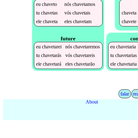
eu
chaveto
nós
chavetamos
chaveta
tu
chavetas
vós
chavetais
chavete
ele
chaveta
eles
chavetam
future
con
eu
chavetarei
nós
chavetaremos
eu
chavetaria
tu
chavetarás
vós
chavetareis
tu
chavetarias
ele
chavetará
eles
chavetarão
ele
chavetaria
falar
re
About