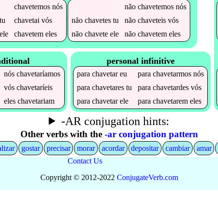
chavetemos
nós
não
chavetemos
nós
tu
chavetai
vós
não
chavetes
tu
não
chaveteis
vós
ele
chavetem
eles
não
chavete
ele
não
chavetem
eles
ditional
personal infinitive
nós
chavetaríamos
para
chavetar
eu
para
chavetarmos
nós
vós
chavetaríeis
para
chavetares
tu
para
chavetardes
vós
eles
chavetariam
para
chavetar
ele
para
chavetarem
eles
-AR conjugation hints:
Other verbs with the
-ar conjugation pattern
alizar
gostar
precisar
morar
acordar
depositar
cambiar
amar
Contact Us
Copyright © 2012-2022
Conjugate
Verb
.
com