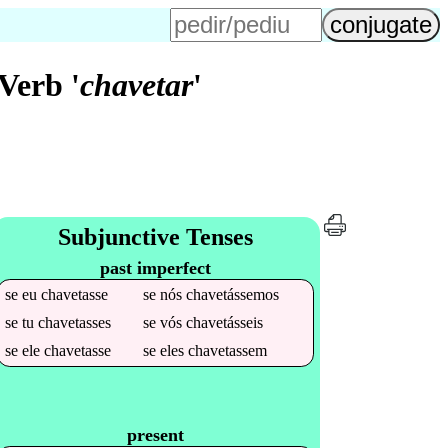
Verb '
chavetar
'
Subjunctive Tenses
past imperfect
se
eu
chavetasse
se
nós
chavetássemos
se
tu
chavetasses
se
vós
chavetásseis
se
ele
chavetasse
se
eles
chavetassem
present