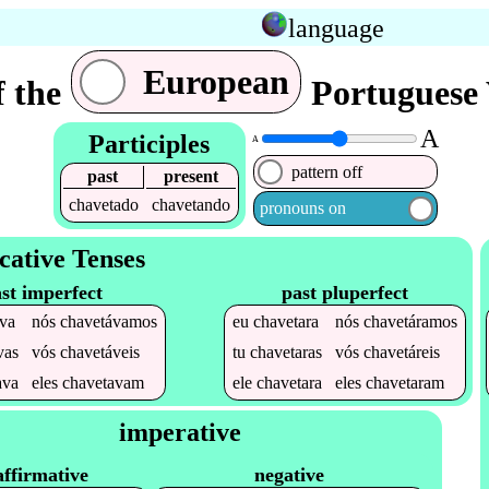
language
European
f the
Portuguese 
A
Participles
A
pattern off
past
present
chavetado
chavetando
pronouns on
cative Tenses
st imperfect
past pluperfect
va
nós
chavetávamos
eu
chavetara
nós
chavetáramos
vas
vós
chavetáveis
tu
chavetaras
vós
chavetáreis
ava
eles
chavetavam
ele
chavetara
eles
chavetaram
imperative
affirmative
negative