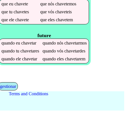
que
eu
chavete
que
nós
chavetemos
que
tu
chavetes
que
vós
chaveteis
que
ele
chavete
que
eles
chavetem
future
quando
eu
chavetar
quando
nós
chavetarmos
quando
tu
chavetares
quando
vós
chavetardes
quando
ele
chavetar
quando
eles
chavetarem
gestionar
Terms and Conditions