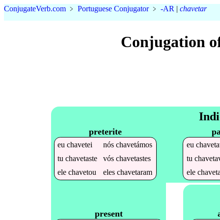
Conjugate
Verb
.
com
﹥
Portuguese Conjugator
﹥
-AR
|
chavetar
Conjugation o
Indi
preterite
pa
eu
chavetei
nós
chavetámos
eu
chaveta
tu
chavetaste
vós
chavetastes
tu
chaveta
ele
chavetou
eles
chavetaram
ele
chavet
present