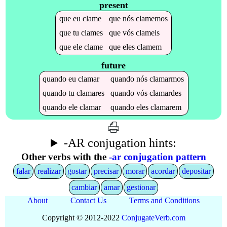
present
que
eu
clame
que
nós
clamemos
que
tu
clames
que
vós
clameis
que
ele
clame
que
eles
clamem
future
quando
eu
clamar
quando
nós
clamarmos
quando
tu
clamares
quando
vós
clamardes
quando
ele
clamar
quando
eles
clamarem
-AR conjugation hints:
Other verbs with the
-ar conjugation pattern
falar
realizar
gostar
precisar
morar
acordar
depositar
cambiar
amar
gestionar
About
Contact Us
Terms and Conditions
Copyright © 2012-2022
Conjugate
Verb
.
com