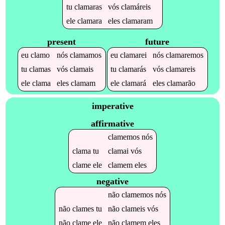
tu
clamaras
vós
clamáreis
ele
clamara
eles
clamaram
present
future
eu
clamo
nós
clamamos
eu
clamarei
nós
clamaremos
tu
clamas
vós
clamais
tu
clamarás
vós
clamareis
ele
clama
eles
clamam
ele
clamará
eles
clamarão
imperative
affirmative
clamemos
nós
clama
tu
clamai
vós
clame
ele
clamem
eles
negative
não
clamemos
nós
não
clames
tu
não
clameis
vós
não
clame
ele
não
clamem
eles