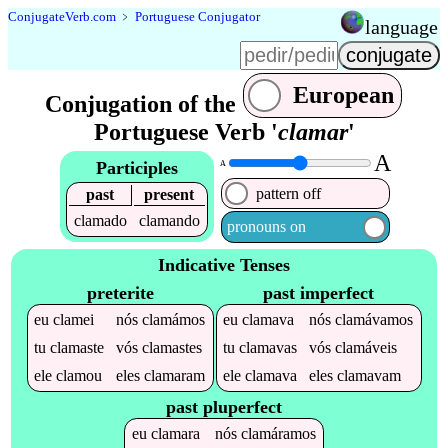
Conjugate
Verb
.
com
﹥
Portuguese Conjugator
language
European
Conjugation of the
Portuguese Verb '
clamar
'
A
Participles
A
pattern off
past
present
clamado
clamando
pronouns on
Indicative Tenses
preterite
past imperfect
eu
clamei
nós
clamámos
eu
clamava
nós
clamávamos
tu
clamaste
vós
clamastes
tu
clamavas
vós
clamáveis
ele
clamou
eles
clamaram
ele
clamava
eles
clamavam
past pluperfect
eu
clamara
nós
clamáramos