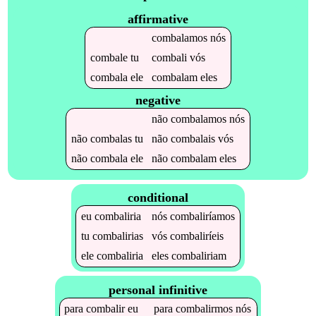
affirmative
combalamos
nós
combale
tu
combali
vós
combala
ele
combalam
eles
negative
não
combalamos
nós
não
combalas
tu
não
combalais
vós
não
combala
ele
não
combalam
eles
conditional
eu
combaliria
nós
combaliríamos
tu
combalirias
vós
combaliríeis
ele
combaliria
eles
combaliriam
personal infinitive
para
combalir
eu
para
combalirmos
nós