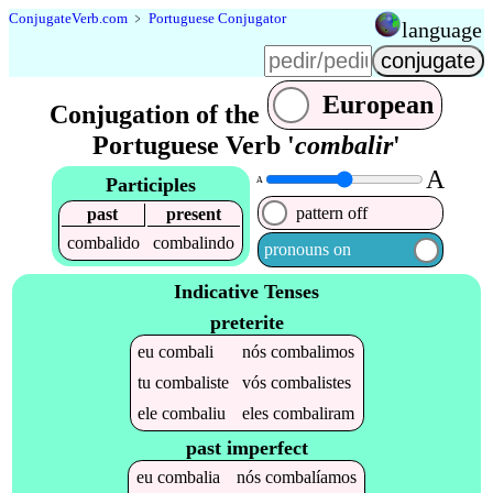
Conjugate
Verb
.
com
﹥
Portuguese Conjugator
language
European
Conjugation of the
Portuguese Verb '
combalir
'
A
Participles
A
pattern off
past
present
combalido
combalindo
pronouns on
Indicative Tenses
preterite
eu
combali
nós
combalimos
tu
combaliste
vós
combalistes
ele
combaliu
eles
combaliram
past imperfect
eu
combalia
nós
combalíamos