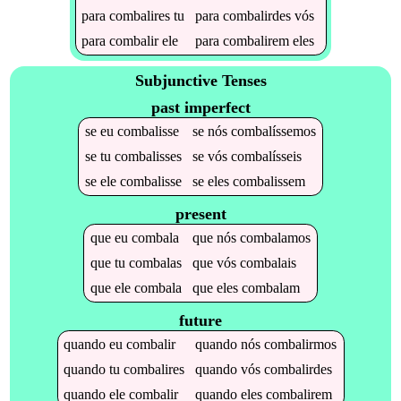
para
combalires
tu
para
combalirdes
vós
para
combalir
ele
para
combalirem
eles
Subjunctive Tenses
past imperfect
se
eu
combalisse
se
nós
combalíssemos
se
tu
combalisses
se
vós
combalísseis
se
ele
combalisse
se
eles
combalissem
present
que
eu
combala
que
nós
combalamos
que
tu
combalas
que
vós
combalais
que
ele
combala
que
eles
combalam
future
quando
eu
combalir
quando
nós
combalirmos
quando
tu
combalires
quando
vós
combalirdes
quando
ele
combalir
quando
eles
combalirem