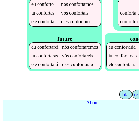
eu
conforto
nós
confortamos
conforta
t
tu
confortas
vós
confortais
conforte
e
ele
conforta
eles
confortam
future
con
eu
confortarei
nós
confortaremos
eu
confortaria
tu
confortarás
vós
confortareis
tu
confortarias
ele
confortará
eles
confortarão
ele
confortaria
falar
re
About