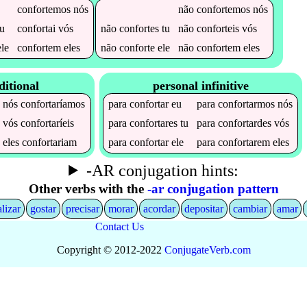
confortemos
nós
não
confortemos
nós
u
confortai
vós
não
confortes
tu
não
conforteis
vós
le
confortem
eles
não
conforte
ele
não
confortem
eles
ditional
personal infinitive
nós
confortaríamos
para
confortar
eu
para
confortarmos
nós
vós
confortaríeis
para
confortares
tu
para
confortardes
vós
eles
confortariam
para
confortar
ele
para
confortarem
eles
-AR conjugation hints:
Other verbs with the
-ar conjugation pattern
alizar
gostar
precisar
morar
acordar
depositar
cambiar
amar
Contact Us
Copyright © 2012-2022
Conjugate
Verb
.
com