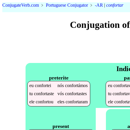
Conjugate
Verb
.
com
﹥
Portuguese Conjugator
﹥
-AR
|
confortar
Conjugation of
Indi
preterite
pa
eu
confortei
nós
confortámos
eu
conforta
tu
confortaste
vós
confortastes
tu
confortav
ele
confortou
eles
confortaram
ele
conforta
a
present