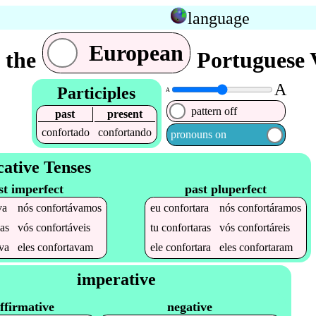
language
European
 the
Portuguese 
A
Participles
A
pattern off
past
present
confortado
confortando
pronouns on
cative Tenses
st imperfect
past pluperfect
va
nós
confortávamos
eu
confortara
nós
confortáramos
as
vós
confortáveis
tu
confortaras
vós
confortáreis
va
eles
confortavam
ele
confortara
eles
confortaram
imperative
ffirmative
negative