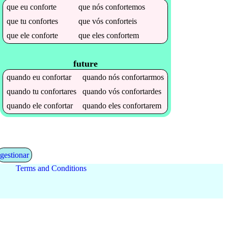
que
eu
conforte
que
nós
confortemos
que
tu
confortes
que
vós
conforteis
que
ele
conforte
que
eles
confortem
future
quando
eu
confortar
quando
nós
confortarmos
quando
tu
confortares
quando
vós
confortardes
quando
ele
confortar
quando
eles
confortarem
gestionar
Terms and Conditions