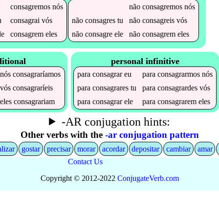
consagremos
nós
não
consagremos
nós
u
consagrai
vós
não
consagres
tu
não
consagreis
vós
le
consagrem
eles
não
consagre
ele
não
consagrem
eles
itional
personal infinitive
nós
consagraríamos
para
consagrar
eu
para
consagrarmos
nós
vós
consagraríeis
para
consagrares
tu
para
consagrardes
vós
eles
consagrariam
para
consagrar
ele
para
consagrarem
eles
-AR conjugation hints:
Other verbs with the
-ar conjugation pattern
alizar
gostar
precisar
morar
acordar
depositar
cambiar
amar
Contact Us
Copyright © 2012-2022
Conjugate
Verb
.
com