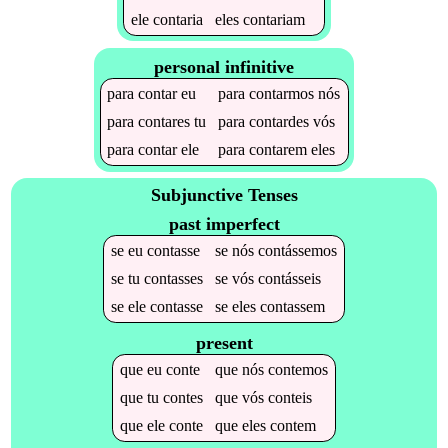
ele
contaria
eles
contariam
personal infinitive
para
contar
eu
para
contarmos
nós
para
contares
tu
para
contardes
vós
para
contar
ele
para
contarem
eles
Subjunctive Tenses
past imperfect
se
eu
contasse
se
nós
contássemos
se
tu
contasses
se
vós
contásseis
se
ele
contasse
se
eles
contassem
present
que
eu
conte
que
nós
contemos
que
tu
contes
que
vós
conteis
que
ele
conte
que
eles
contem