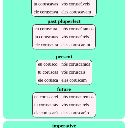
tu
coruscavas
vós
coruscáveis
ele
coruscava
eles
coruscavam
past pluperfect
eu
coruscara
nós
coruscáramos
tu
coruscaras
vós
coruscáreis
ele
coruscara
eles
coruscaram
present
eu
corusco
nós
coruscamos
tu
coruscas
vós
coruscais
ele
corusca
eles
coruscam
future
eu
coruscarei
nós
coruscaremos
tu
coruscarás
vós
coruscareis
ele
coruscará
eles
coruscarão
imperative