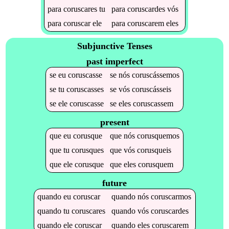
para
coruscares
tu
para
coruscardes
vós
para
coruscar
ele
para
coruscarem
eles
Subjunctive Tenses
past imperfect
se
eu
coruscasse
se
nós
coruscássemos
se
tu
coruscasses
se
vós
coruscásseis
se
ele
coruscasse
se
eles
coruscassem
present
que
eu
corusque
que
nós
corusquemos
que
tu
corusques
que
vós
corusqueis
que
ele
corusque
que
eles
corusquem
future
quando
eu
coruscar
quando
nós
coruscarmos
quando
tu
coruscares
quando
vós
coruscardes
quando
ele
coruscar
quando
eles
coruscarem