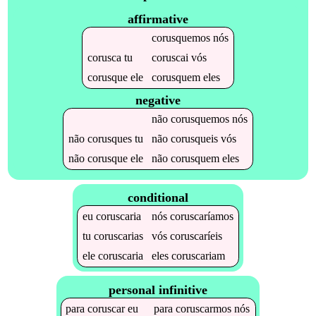
affirmative
corusquemos
nós
corusca
tu
coruscai
vós
corusque
ele
corusquem
eles
negative
não
corusquemos
nós
não
corusques
tu
não
corusqueis
vós
não
corusque
ele
não
corusquem
eles
conditional
eu
coruscaria
nós
coruscaríamos
tu
coruscarias
vós
coruscaríeis
ele
coruscaria
eles
coruscariam
personal infinitive
para
coruscar
eu
para
coruscarmos
nós