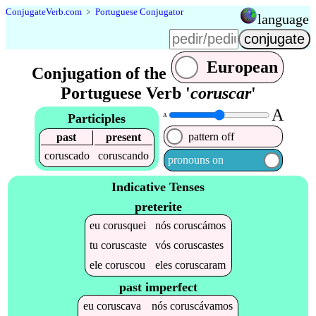
Conjugate
Verb
.
com
﹥
Portuguese Conjugator
language
European
Conjugation of the
Portuguese Verb '
coruscar
'
A
Participles
A
pattern off
past
present
coruscado
coruscando
pronouns on
Indicative Tenses
preterite
eu
corusquei
nós
coruscámos
tu
coruscaste
vós
coruscastes
ele
coruscou
eles
coruscaram
past imperfect
eu
coruscava
nós
coruscávamos