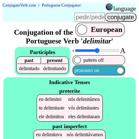
Conjugate
Verb
.
com
﹥
Portuguese Conjugator
language
European
Conjugation of the
Portuguese Verb '
delimitar
'
A
Participles
A
pattern off
past
present
delimitado
delimitando
pronouns on
Indicative Tenses
preterite
eu
delimitei
nós
delimitámos
tu
delimitaste
vós
delimitastes
ele
delimitou
eles
delimitaram
past imperfect
eu
delimitava
nós
delimitávamos