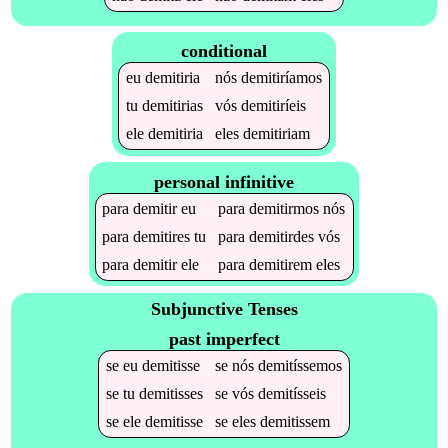
conditional
eu
demitiria
nós
demitiríamos
tu
demitirias
vós
demitiríeis
ele
demitiria
eles
demitiriam
personal infinitive
para
demitir
eu
para
demitirmos
nós
para
demitires
tu
para
demitirdes
vós
para
demitir
ele
para
demitirem
eles
Subjunctive Tenses
past imperfect
se
eu
demitisse
se
nós
demitíssemos
se
tu
demitisses
se
vós
demitísseis
se
ele
demitisse
se
eles
demitissem