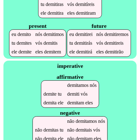
tu
demitiras
vós
demitíreis
ele
demitira
eles
demitiram
present
future
eu
demito
nós
demitimos
eu
demitirei
nós
demitiremos
tu
demites
vós
demitis
tu
demitirás
vós
demitireis
ele
demite
eles
demitem
ele
demitirá
eles
demitirão
imperative
affirmative
demitamos
nós
demite
tu
demiti
vós
demita
ele
demitam
eles
negative
não
demitamos
nós
não
demitas
tu
não
demitais
vós
não
demita
ele
não
demitam
eles