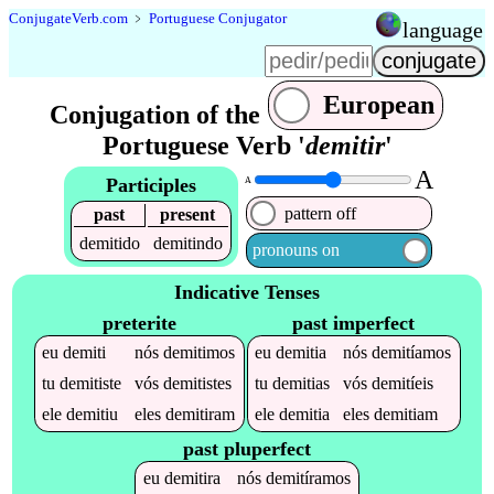
Conjugate
Verb
.
com
﹥
Portuguese Conjugator
language
European
Conjugation of the
Portuguese Verb '
demitir
'
A
Participles
A
pattern off
past
present
demitido
demitindo
pronouns on
Indicative Tenses
preterite
past imperfect
eu
demiti
nós
demitimos
eu
demitia
nós
demitíamos
tu
demitiste
vós
demitistes
tu
demitias
vós
demitíeis
ele
demitiu
eles
demitiram
ele
demitia
eles
demitiam
past pluperfect
eu
demitira
nós
demitíramos