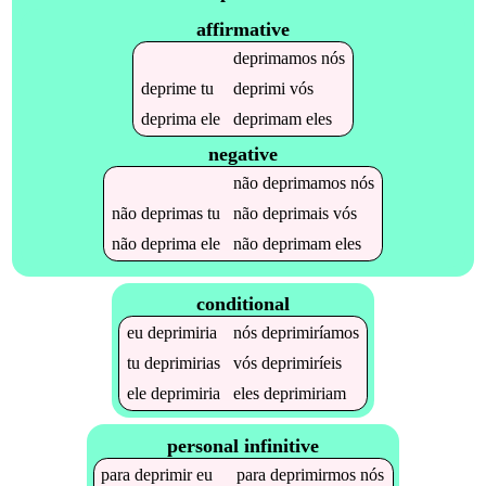
affirmative
deprimamos
nós
deprime
tu
deprimi
vós
deprima
ele
deprimam
eles
negative
não
deprimamos
nós
não
deprimas
tu
não
deprimais
vós
não
deprima
ele
não
deprimam
eles
conditional
eu
deprimiria
nós
deprimiríamos
tu
deprimirias
vós
deprimiríeis
ele
deprimiria
eles
deprimiriam
personal infinitive
para
deprimir
eu
para
deprimirmos
nós