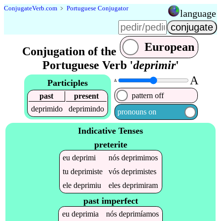
Conjugate
Verb
.
com
﹥
Portuguese Conjugator
language
European
Conjugation of the
Portuguese Verb '
deprimir
'
A
Participles
A
pattern off
past
present
deprimido
deprimindo
pronouns on
Indicative Tenses
preterite
eu
deprimi
nós
deprimimos
tu
deprimiste
vós
deprimistes
ele
deprimiu
eles
deprimiram
past imperfect
eu
deprimia
nós
deprimíamos