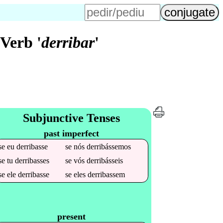
Verb '
derribar
'
Subjunctive Tenses
past imperfect
se
eu
derribasse
se
nós
derribássemos
se
tu
derribasses
se
vós
derribásseis
se
ele
derribasse
se
eles
derribassem
present