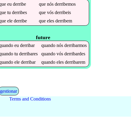
que
eu
derribe
que
nós
derribemos
que
tu
derribes
que
vós
derribeis
que
ele
derribe
que
eles
derribem
future
quando
eu
derribar
quando
nós
derribarmos
quando
tu
derribares
quando
vós
derribardes
quando
ele
derribar
quando
eles
derribarem
gestionar
Terms and Conditions