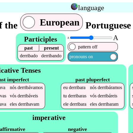
language
European
f the
Portuguese 
A
Participles
A
pattern off
past
present
derribado
derribando
pronouns on
icative Tenses
ast imperfect
past pluperfect
ava
nós
derribávamos
eu
derribara
nós
derribáramos
avas
vós
derribáveis
tu
derribaras
vós
derribáreis
bava
eles
derribavam
ele
derribara
eles
derribaram
imperative
affirmative
negative