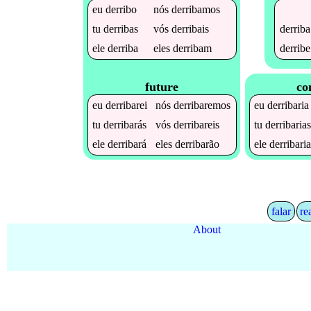
eu
derribo
nós
derribamos
derriba
tu
derribas
vós
derribais
derribe
ele
derriba
eles
derribam
future
co
eu
derribarei
nós
derribaremos
eu
derribaria
tu
derribarás
vós
derribareis
tu
derribaria
ele
derribará
eles
derribarão
ele
derribari
falar
re
About