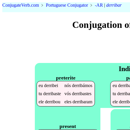
Conjugate
Verb
.
com
﹥
Portuguese Conjugator
﹥
-AR
|
derribar
Conjugation o
Ind
preterite
p
eu
derribei
nós
derribámos
eu
derrib
tu
derribaste
vós
derribastes
tu
derrib
ele
derribou
eles
derribaram
ele
derri
present