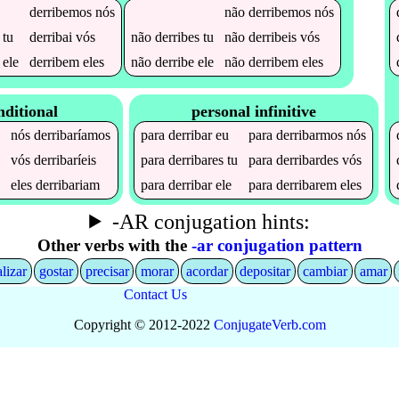
derribemos
nós
não
derribemos
nós
tu
derribai
vós
não
derribes
tu
não
derribeis
vós
ele
derribem
eles
não
derribe
ele
não
derribem
eles
nditional
personal infinitive
nós
derribaríamos
para
derribar
eu
para
derribarmos
nós
s
vós
derribaríeis
para
derribares
tu
para
derribardes
vós
a
eles
derribariam
para
derribar
ele
para
derribarem
eles
-AR conjugation hints:
Other verbs with the
-ar conjugation pattern
alizar
gostar
precisar
morar
acordar
depositar
cambiar
amar
Contact Us
Copyright © 2012-2022
Conjugate
Verb
.
com