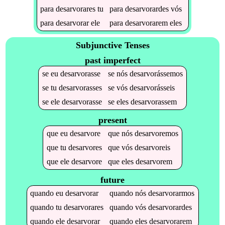
para
desarvorares
tu
para
desarvorardes
vós
para
desarvorar
ele
para
desarvorarem
eles
Subjunctive Tenses
past imperfect
se
eu
desarvorasse
se
nós
desarvorássemos
se
tu
desarvorasses
se
vós
desarvorásseis
se
ele
desarvorasse
se
eles
desarvorassem
present
que
eu
desarvore
que
nós
desarvoremos
que
tu
desarvores
que
vós
desarvoreis
que
ele
desarvore
que
eles
desarvorem
future
quando
eu
desarvorar
quando
nós
desarvorarmos
quando
tu
desarvorares
quando
vós
desarvorardes
quando
ele
desarvorar
quando
eles
desarvorarem