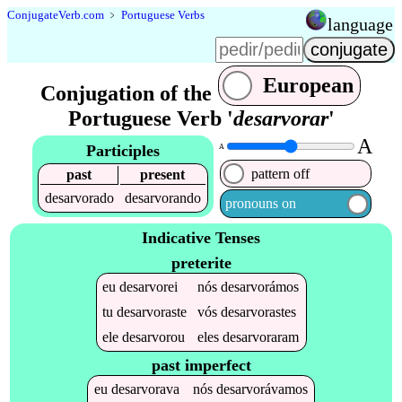
Conjugate
Verb
.
com
﹥
Portuguese Verbs
language
European
Conjugation of the
Portuguese Verb '
desarvorar
'
A
Participles
A
pattern off
past
present
desarvorado
desarvorando
pronouns on
Indicative Tenses
preterite
eu
desarvorei
nós
desarvorámos
tu
desarvoraste
vós
desarvorastes
ele
desarvorou
eles
desarvoraram
past imperfect
eu
desarvorava
nós
desarvorávamos