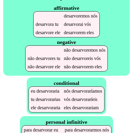
affirmative
desarvoremos
nós
desarvora
tu
desarvorai
vós
desarvore
ele
desarvorem
eles
negative
não
desarvoremos
nós
não
desarvores
tu
não
desarvoreis
vós
não
desarvore
ele
não
desarvorem
eles
conditional
eu
desarvoraria
nós
desarvoraríamos
tu
desarvorarias
vós
desarvoraríeis
ele
desarvoraria
eles
desarvorariam
personal infinitive
para
desarvorar
eu
para
desarvorarmos
nós