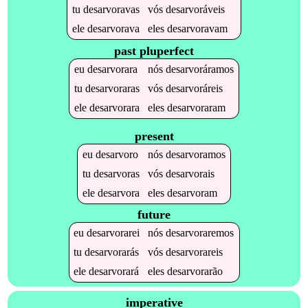
tu
desarvoravas
vós
desarvoráveis
ele
desarvorava
eles
desarvoravam
past pluperfect
eu
desarvorara
nós
desarvoráramos
tu
desarvoraras
vós
desarvoráreis
ele
desarvorara
eles
desarvoraram
present
eu
desarvoro
nós
desarvoramos
tu
desarvoras
vós
desarvorais
ele
desarvora
eles
desarvoram
future
eu
desarvorarei
nós
desarvoraremos
tu
desarvorarás
vós
desarvorareis
ele
desarvorará
eles
desarvorarão
imperative