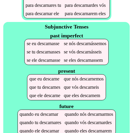
para
descarnares
tu
para
descarnardes
vós
para
descarnar
ele
para
descarnarem
eles
Subjunctive Tenses
past imperfect
se
eu
descarnasse
se
nós
descarnássemos
se
tu
descarnasses
se
vós
descarnásseis
se
ele
descarnasse
se
eles
descarnassem
present
que
eu
descarne
que
nós
descarnemos
que
tu
descarnes
que
vós
descarneis
que
ele
descarne
que
eles
descarnem
future
quando
eu
descarnar
quando
nós
descarnarmos
quando
tu
descarnares
quando
vós
descarnardes
quando
ele
descarnar
quando
eles
descarnarem