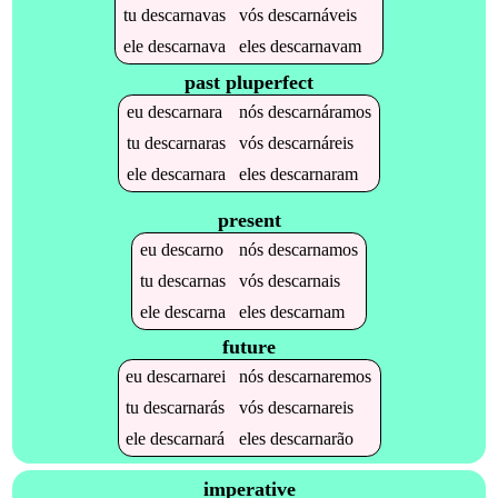
tu
descarnavas
vós
descarnáveis
ele
descarnava
eles
descarnavam
past pluperfect
eu
descarnara
nós
descarnáramos
tu
descarnaras
vós
descarnáreis
ele
descarnara
eles
descarnaram
present
eu
descarno
nós
descarnamos
tu
descarnas
vós
descarnais
ele
descarna
eles
descarnam
future
eu
descarnarei
nós
descarnaremos
tu
descarnarás
vós
descarnareis
ele
descarnará
eles
descarnarão
imperative