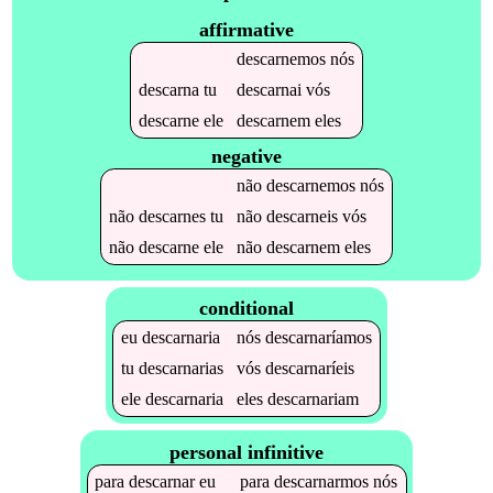
affirmative
descarnemos
nós
descarna
tu
descarnai
vós
descarne
ele
descarnem
eles
negative
não
descarnemos
nós
não
descarnes
tu
não
descarneis
vós
não
descarne
ele
não
descarnem
eles
conditional
eu
descarnaria
nós
descarnaríamos
tu
descarnarias
vós
descarnaríeis
ele
descarnaria
eles
descarnariam
personal infinitive
para
descarnar
eu
para
descarnarmos
nós