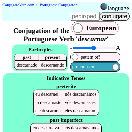
Conjugate
Verb
.
com
﹥
Portuguese Conjugator
language
European
Conjugation of the
Portuguese Verb '
descarnar
'
A
Participles
A
pattern off
past
present
descarnado
descarnando
pronouns on
Indicative Tenses
preterite
eu
descarnei
nós
descarnámos
tu
descarnaste
vós
descarnastes
ele
descarnou
eles
descarnaram
past imperfect
eu
descarnava
nós
descarnávamos